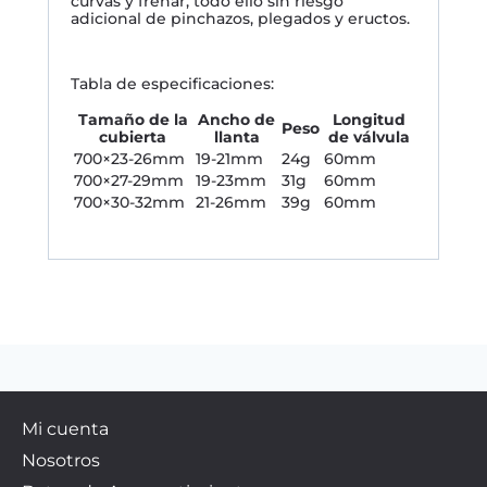
curvas y frenar, todo ello sin riesgo
adicional de pinchazos, plegados y eructos.
Tabla de especificaciones:
Tamaño de la
Ancho de
Longitud
Peso
cubierta
llanta
de válvula
700×23-26mm
19-21mm
24g
60mm
700×27-29mm
19-23mm
31g
60mm
700×30-32mm
21-26mm
39g
60mm
Mi cuenta
Nosotros