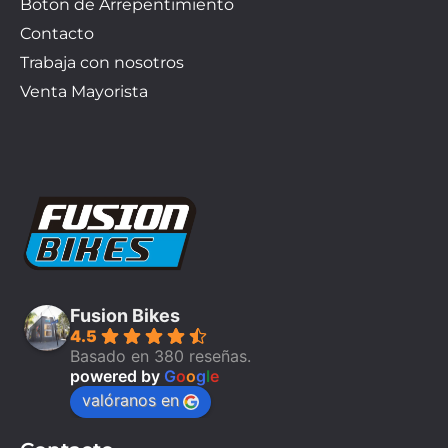
Boton de Arrepentimiento
Contacto
Trabaja con nosotros
Venta Mayorista
Fusion Bikes
4.5
Basado en 380 reseñas.
powered by
G
o
o
g
l
e
valóranos en