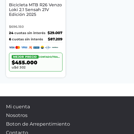
Bicicleta MTB R26 Venzo
Loki 2.1 Sensah 21V
Edición 2025
$696.150
24
$29.007
cuotas sin interés
6
$87.209
cuotas sin interés
MEJOR PRECIO
CONTADO/TRANSF.
$455.000
u$d 302
Mi cuenta
Nosotros
Boton de Arrepentimiento
Contacto