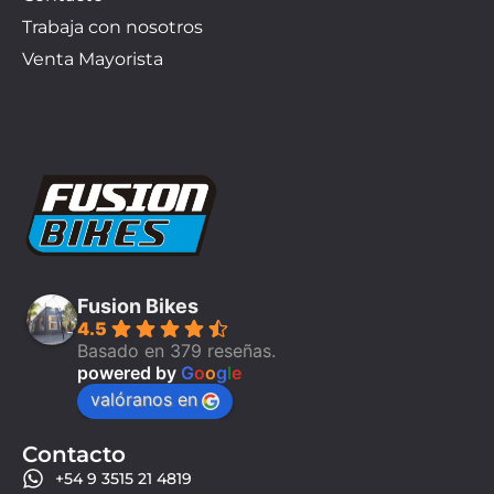
Trabaja con nosotros
Venta Mayorista
Fusion Bikes
4.5
Basado en 379 reseñas.
powered by
G
o
o
g
l
e
valóranos en
Contacto
+54 9 3515 21 4819