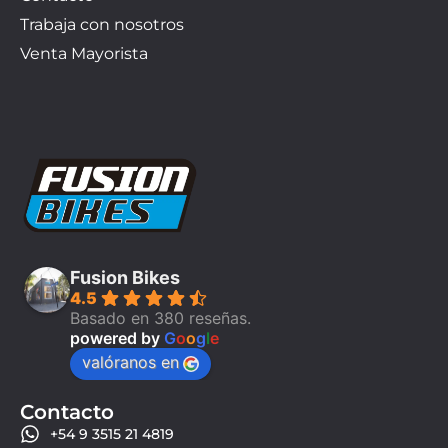
Trabaja con nosotros
Venta Mayorista
Fusion Bikes
4.5
Basado en 380 reseñas.
powered by
G
o
o
g
l
e
valóranos en
Contacto
+54 9 3515 21 4819