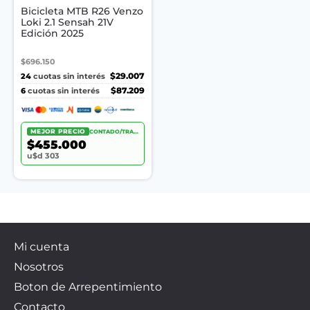
Bicicleta MTB R26 Venzo
Loki 2.1 Sensah 21V
Edición 2025
$696.150
24
$29.007
cuotas sin interés
6
$87.209
cuotas sin interés
MEJOR PRECIO
CONTADO/TRANSF.
$455.000
u$d 303
Mi cuenta
Nosotros
Boton de Arrepentimiento
Contacto