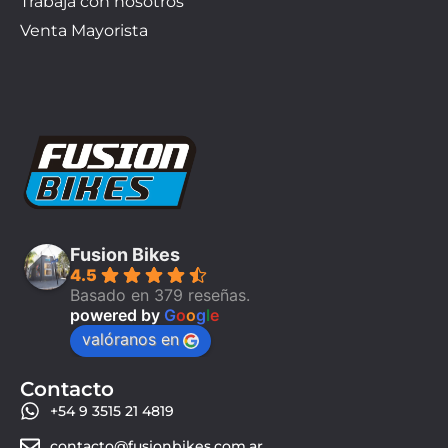
Trabaja con nosotros
Venta Mayorista
Fusion Bikes
4.5
Basado en 379 reseñas.
powered by
G
o
o
g
l
e
valóranos en
Contacto
+54 9 3515 21 4819
contacto@fusionbikes.com.ar