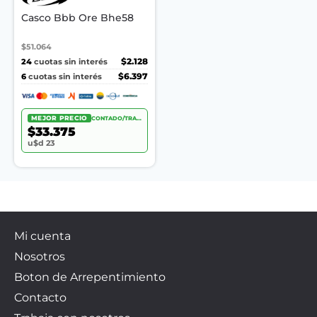
Casco Bbb Ore Bhe58
$51.064
24
$2.128
cuotas sin interés
6
$6.397
cuotas sin interés
MEJOR PRECIO
CONTADO/TRANSF.
$33.375
u$d 23
Mi cuenta
Nosotros
Boton de Arrepentimiento
Contacto