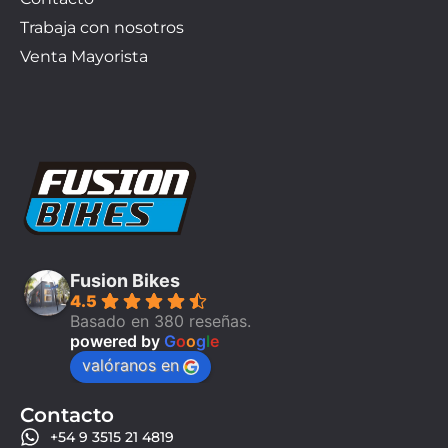
Trabaja con nosotros
Venta Mayorista
Fusion Bikes
4.5
Basado en 380 reseñas.
powered by
G
o
o
g
l
e
valóranos en
Contacto
+54 9 3515 21 4819