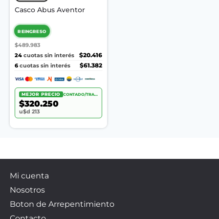
Casco Abus Aventor
REINGRESO
$489.983
24
$20.416
cuotas sin interés
6
$61.382
cuotas sin interés
MEJOR PRECIO
CONTADO/TRANSF.
$320.250
u$d 213
Mi cuenta
Nosotros
Boton de Arrepentimiento
Contacto