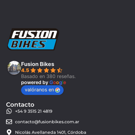
Fusion Bikes
4.5
Basado en 380 reseñas.
powered by
G
o
o
g
l
e
valóranos en
Contacto
+54 9 3515 21 4819
contacto@fusionbikes.com.ar
Nicolás Avellaneda 1401, Córdoba