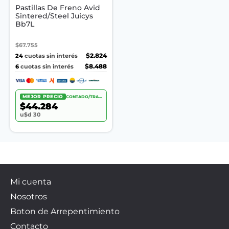
Pastillas De Freno Avid
Sintered/Steel Juicys
Bb7L
$67.755
24
$2.824
cuotas sin interés
6
$8.488
cuotas sin interés
MEJOR PRECIO
CONTADO/TRANSF.
$44.284
u$d 30
Mi cuenta
Nosotros
Boton de Arrepentimiento
Contacto