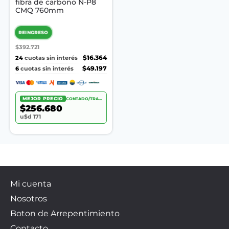
fibra de carbono N-P8
CMQ 760mm
REINGRESO
$392.721
24
$16.364
cuotas sin interés
6
$49.197
cuotas sin interés
MEJOR PRECIO
CONTADO/TRANSF.
$256.680
u$d 171
Mi cuenta
Nosotros
Boton de Arrepentimiento
Contacto