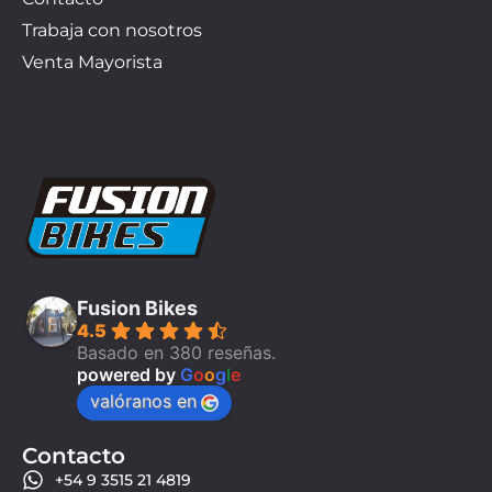
Trabaja con nosotros
Venta Mayorista
Fusion Bikes
4.5
Basado en 380 reseñas.
powered by
G
o
o
g
l
e
valóranos en
Contacto
+54 9 3515 21 4819