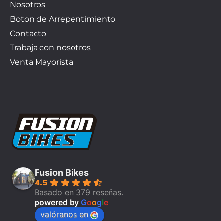
Nosotros
Boton de Arrepentimiento
Contacto
Trabaja con nosotros
Venta Mayorista
Fusion Bikes
4.5
Basado en 379 reseñas.
powered by
G
o
o
g
l
e
valóranos en