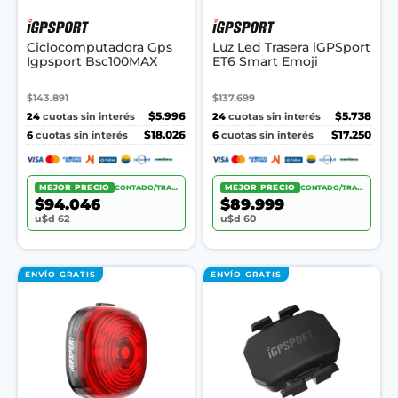
Ciclocomputadora Gps
Luz Led Trasera iGPSport
Igpsport Bsc100MAX
ET6 Smart Emoji
$143.891
$137.699
24
$5.996
24
$5.738
cuotas sin interés
cuotas sin interés
6
$18.026
6
$17.250
cuotas sin interés
cuotas sin interés
MEJOR PRECIO
CONTADO/TRANSF.
MEJOR PRECIO
CONTADO/TRANSF.
$94.046
$89.999
u$d 62
u$d 60
ENVÍO GRATIS
ENVÍO GRATIS