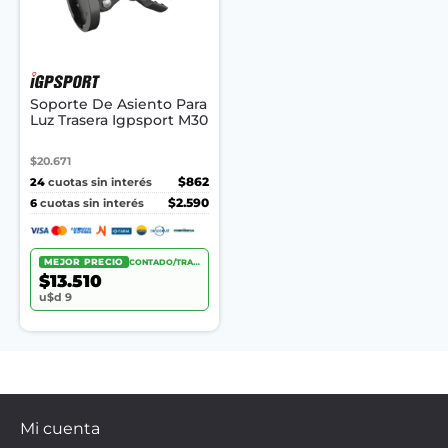
Soporte De Asiento Para
Luz Trasera Igpsport M30
$20.671
24
$862
cuotas sin interés
6
$2.590
cuotas sin interés
MEJOR PRECIO
CONTADO/TRANSF.
$13.510
u$d 9
Mi cuenta