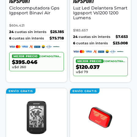
Ciclocomputadora Gps
Luz Led Delantera Smart
Igpsport Binavi Air
Igpsport Vs1200 1200
Lumens
$604.421
$183.657
24
$25.185
cuotas sin interés
24
$7.653
cuotas sin interés
6
$75.718
cuotas sin interés
6
$23.008
cuotas sin interés
MEJOR PRECIO
CONTADO/TRANSF.
$395.046
MEJOR PRECIO
CONTADO/TRANSF.
$120.037
u$d 260
u$d 79
ENVÍO GRATIS
ENVÍO GRATIS