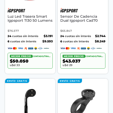
Luz Led Trasera Smart
Sensor De Cadencia
Igpsport Tl30 50 Lumens
Dual Igpsport Cad70
$76.577
$65.847
24
$3.191
24
$2.744
cuotas sin interés
cuotas sin interés
6
$9.593
6
$8.249
cuotas sin interés
cuotas sin interés
MEJOR PRECIO
CONTADO/TRANSF.
MEJOR PRECIO
CONTADO/TRANSF.
$50.050
$43.037
u$d 33
u$d 29
ENVÍO GRATIS
ENVÍO GRATIS