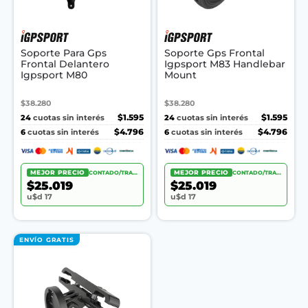
Soporte Para Gps
Soporte Gps Frontal
Frontal Delantero
Igpsport M83 Handlebar
Igpsport M80
Mount
$38.280
$38.280
24
$1.595
24
$1.595
cuotas sin interés
cuotas sin interés
6
$4.796
6
$4.796
cuotas sin interés
cuotas sin interés
MEJOR PRECIO
CONTADO/TRANSF.
MEJOR PRECIO
CONTADO/TRANSF.
$25.019
$25.019
u$d 17
u$d 17
ENVÍO GRATIS