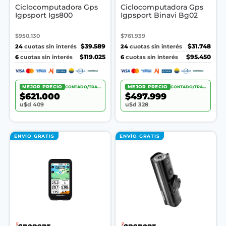
Ciclocomputadora Gps
Ciclocomputadora Gps
Igpsport Igs800
Igpsport Binavi Bg02
$950.130
$761.939
24
$39.589
24
$31.748
cuotas sin interés
cuotas sin interés
6
$119.025
6
$95.450
cuotas sin interés
cuotas sin interés
MEJOR PRECIO
CONTADO/TRANSF.
MEJOR PRECIO
CONTADO/TRANSF.
$621.000
$497.999
u$d 409
u$d 328
ENVÍO GRATIS
ENVÍO GRATIS