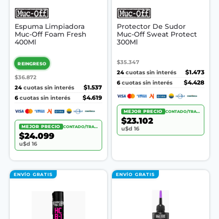
Espuma Limpiadora
Protector De Sudor
Muc-Off Foam Fresh
Muc-Off Sweat Protect
400Ml
300Ml
$35.347
REINGRESO
24
$1.473
cuotas sin interés
$36.872
6
$4.428
cuotas sin interés
24
$1.537
cuotas sin interés
6
$4.619
cuotas sin interés
MEJOR PRECIO
CONTADO/TRANSF.
$23.102
MEJOR PRECIO
CONTADO/TRANSF.
u$d 16
$24.099
u$d 16
ENVÍO GRATIS
ENVÍO GRATIS