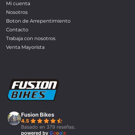
Mi cuenta
Nosotros
Boton de Arrepentimiento
Contacto
Trabaja con nosotros
Venta Mayorista
Fusion Bikes
4.5
Basado en 379 reseñas.
powered by
G
o
o
g
l
e