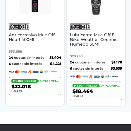
Anticorrosivo Muc-Off
Lubricante Muc-Off E-
Hcb-1 400Ml
Bike Weather Ceramic
Húmedo 50Ml
$33.688
$28.250
24
$1.404
cuotas sin interés
24
$1.178
cuotas sin interés
6
$4.221
cuotas sin interés
6
$3.539
cuotas sin interés
MEJOR PRECIO
CONTADO/TRANSF.
$22.018
MEJOR PRECIO
CONTADO/TRANSF.
$18.464
u$d 15
u$d 13