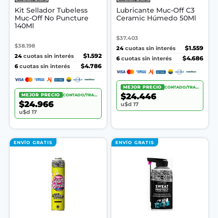
Kit Sellador Tubeless
Lubricante Muc-Off C3
Muc-Off No Puncture
Ceramic Húmedo 50Ml
140Ml
$37.403
$38.198
24
$1.559
cuotas sin interés
24
$1.592
cuotas sin interés
6
$4.686
cuotas sin interés
6
$4.786
cuotas sin interés
MEJOR PRECIO
CONTADO/TRANSF.
$24.446
MEJOR PRECIO
CONTADO/TRANSF.
$24.966
u$d 17
u$d 17
ENVÍO GRATIS
ENVÍO GRATIS