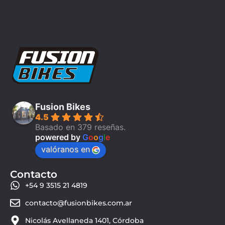
Fusion Bikes
4.5
Basado en 379 reseñas.
powered by
G
o
o
g
l
e
valóranos en
Contacto
+54 9 3515 21 4819
contacto@fusionbikes.com.ar
Nicolás Avellaneda 1401, Córdoba