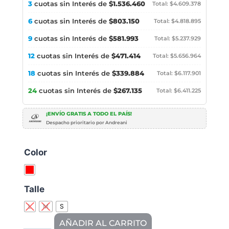
3
cuotas sin Interés de
$1.536.460
Total: $4.609.378
6
cuotas sin Interés de
$803.150
Total: $4.818.895
9
cuotas sin Interés de
$581.993
Total: $5.237.929
12
cuotas sin Interés de
$471.414
Total: $5.656.964
18
cuotas sin Interés de
$339.884
Total: $6.117.901
24
cuotas sin Interés de
$267.135
Total: $6.411.225
¡ENVÍO GRATIS A TODO EL PAÍS!
Despacho prioritario por Andreani
Color
Talle
L
M
S
AÑADIR AL CARRITO