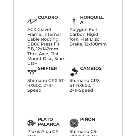
CUADRO
HORQUILL
A
ACX Gravel
Polygon Full
Frame, Internal
Carbon Rigid
Cable Routing,
fork, Flat Disc
BB86 Press Fit
Brake, 12x100mm
BB, 12x142mm
Thru-Axle, Flat
Mount Disc, Sram
UDH
SHIFTER
CAMBIOS
Shimano GRX ST-
Shimano GRX
RX600, 2×11-
ST‑RX600,
Speed
2×11‑Speed
PLATO
PIÑÓN
PALANCA
Praxis Alba GR
Shimano CS-