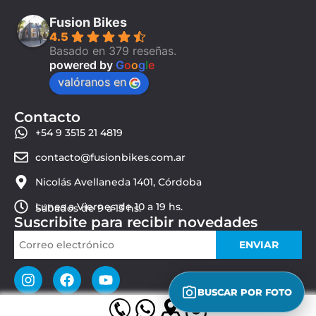
Fusion Bikes
4.5
Basado en 379 reseñas.
powered by
G
o
o
g
l
e
valóranos en
Contacto
+54 9 3515 21 4819
contacto@fusionbikes.com.ar
Nicolás Avellaneda 1401, Córdoba
Lunes a Viernes de 10 a 19 hs.
Sábados de 9 a 13 hs.
Suscribite para recibir novedades
ENVIAR
BUSCAR POR FOTO
© 2026 Fusion Bikes