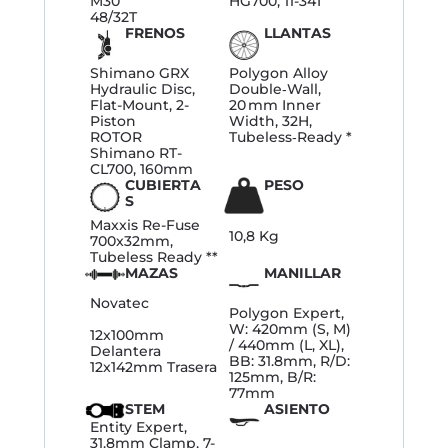
M30
HG700, 11-34T
48/32T
FRENOS
LLANTAS
Shimano GRX
Polygon Alloy
Hydraulic Disc,
Double‑Wall,
Flat-Mount, 2-
20 mm Inner
Piston
Width, 32H,
ROTOR
Tubeless‑Ready *
Shimano RT-
CL700, 160mm
CUBIERTA
PESO
S
Maxxis Re-Fuse
10,8 Kg
700x32mm,
Tubeless Ready **
MAZAS
MANILLAR
Novatec
Polygon Expert,
W: 420mm (S, M)
12x100mm
/ 440mm (L, XL),
Delantera
BB: 31.8mm, R/D:
12x142mm Trasera
125mm, B/R:
77mm
STEM
ASIENTO
Entity Expert,
31.8mm Clamp, 7-