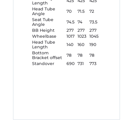
425
425
425
Length
Head Tube
70
71.5
72
Angle
Seat Tube
74.5
74
73.5
Angle
BB Height
277
277
277
Wheelbase
1017
1023
1045
Head Tube
140
160
190
Length
Bottom
78
78
78
Bracket offset
Standover
690
731
773