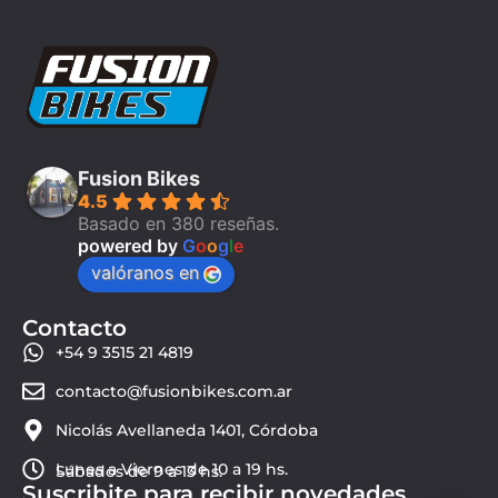
Fusion Bikes
4.5
Basado en 380 reseñas.
powered by
G
o
o
g
l
e
valóranos en
Contacto
+54 9 3515 21 4819
contacto@fusionbikes.com.ar
Nicolás Avellaneda 1401, Córdoba
Lunes a Viernes de 10 a 19 hs.
Sábados de 9 a 13 hs.
Suscribite para recibir novedades