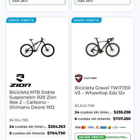
u$d 2831
u$d 2831
ENVÍO GRATIS
ENVÍO GRATIS
Bicicleta Gravel TWITTER
Bicicleta MTB Doble
V3 – Wheeltop Eds 12v
Suspension R29 Zion
Rok 2 – Carbono –
$5.645.700
Shimano Deore 1X12
24
$235.238
cuotas sin interés
6
$707.250
cuotas sin interés
$6.104.700
24
$254.363
cuotas sin interés
6
$764.750
cuotas sin interés
MEJOR PRECIO
CONTADO/TRANSF.