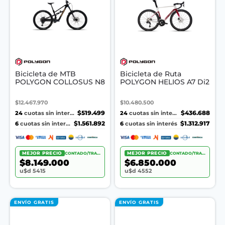
Bicicleta de MTB
Bicicleta de Ruta
POLYGON COLLOSUS N8
POLYGON HELIOS A7 Di2
$12.467.970
$10.480.500
24
$519.499
24
$436.688
cuotas sin interés
cuotas sin interés
6
$1.561.892
6
$1.312.917
cuotas sin interés
cuotas sin interés
MEJOR PRECIO
CONTADO/TRANSF.
MEJOR PRECIO
CONTADO/TRANSF.
$8.149.000
$6.850.000
u$d 5415
u$d 4552
ENVÍO GRATIS
ENVÍO GRATIS