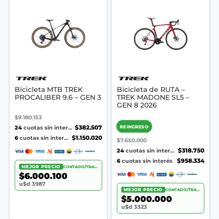
Bicicleta MTB TREK
Bicicleta de RUTA –
PROCALIBER 9.6 – GEN 3
TREK MADONE SL5 –
GEN 8 2026
$9.180.153
REINGRESO
24
$382.507
cuotas sin interés
6
$1.150.020
cuotas sin interés
$7.650.000
24
$318.750
cuotas sin interés
6
$958.334
cuotas sin interés
MEJOR PRECIO
CONTADO/TRANSF.
$6.000.100
u$d 3987
MEJOR PRECIO
CONTADO/TRANSF.
$5.000.000
u$d 3323