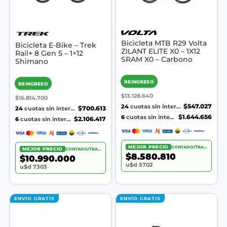
Bicicleta MTB R29 Volta
Bicicleta E-Bike – Trek
ZILANT ELITE X0 – 1X12
Rail+ 8 Gen 5 – 1×12
SRAM X0 – Carbono
Shimano
REINGRESO
REINGRESO
$13.128.640
$16.814.700
24
$547.027
cuotas sin interés
24
$700.613
cuotas sin interés
6
$1.644.656
cuotas sin interés
6
$2.106.417
cuotas sin interés
MEJOR PRECIO
CONTADO/TRANSF.
MEJOR PRECIO
CONTADO/TRANSF.
$8.580.810
$10.990.000
u$d 5702
u$d 7303
ENVÍO GRATIS
ENVÍO GRATIS