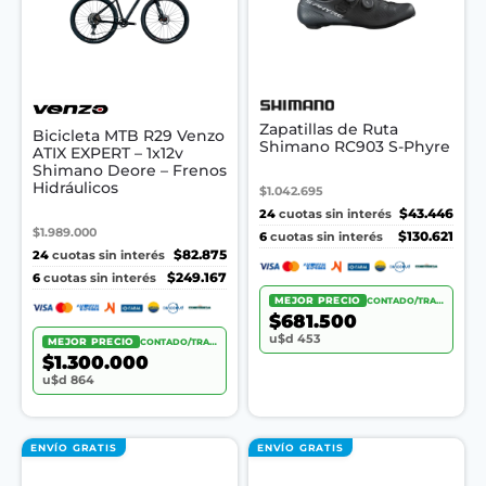
Zapatillas de Ruta
Bicicleta MTB R29 Venzo
Shimano RC903 S-Phyre
ATIX EXPERT – 1x12v
Shimano Deore – Frenos
Hidráulicos
$1.042.695
24
$43.446
cuotas sin interés
$1.989.000
6
$130.621
cuotas sin interés
24
$82.875
cuotas sin interés
6
$249.167
cuotas sin interés
MEJOR PRECIO
CONTADO/TRANSF.
$681.500
u$d 453
MEJOR PRECIO
CONTADO/TRANSF.
$1.300.000
u$d 864
ENVÍO GRATIS
ENVÍO GRATIS