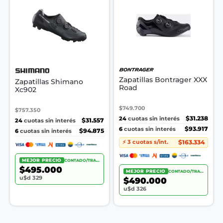
Zapatillas Bontrager XXX
Zapatillas Shimano
Road
Xc902
$749.700
$757.350
24
$31.238
cuotas sin interés
24
$31.557
cuotas sin interés
6
$93.917
cuotas sin interés
6
$94.875
cuotas sin interés
$163.334
⚡ 3 cuotas s/int.
MEJOR PRECIO
CONTADO/TRANSF.
$495.000
MEJOR PRECIO
CONTADO/TRANSF.
u$d 329
$490.000
u$d 326