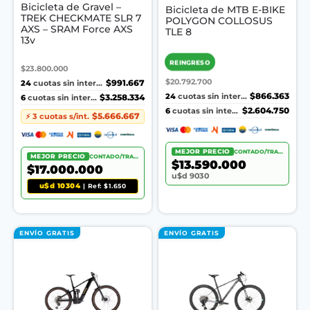
Bicicleta de Gravel –
Bicicleta de MTB E-BIKE
TREK CHECKMATE SLR 7
POLYGON COLLOSUS
AXS – SRAM Force AXS
TLE 8
13v
REINGRESO
$23.800.000
$20.792.700
24
$991.667
cuotas sin interés
24
$866.363
cuotas sin interés
6
$3.258.334
cuotas sin interés
6
$2.604.750
cuotas sin interés
$5.666.667
⚡ 3 cuotas s/int.
MEJOR PRECIO
CONTADO/TRANSF.
MEJOR PRECIO
CONTADO/TRANSF.
$13.590.000
$17.000.000
u$d 9030
u$d 10304
| Ref: $1.650
ENVÍO GRATIS
ENVÍO GRATIS