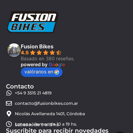
Fusion Bikes
4.5
Basado en 380 reseñas.
powered by
G
o
o
g
l
e
valóranos en
Contacto
+54 9 3515 21 4819
contacto@fusionbikes.com.ar
Nicolás Avellaneda 1401, Córdoba
Lunes a Viernes de 10 a 19 hs.
Sábados de 9 a 13 hs.
Suscribite para recibir novedades