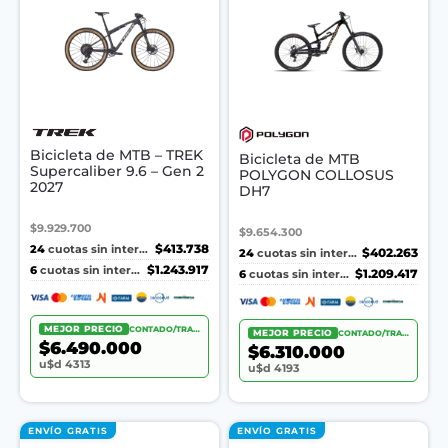
Bicicleta de MTB – TREK
Bicicleta de MTB
Supercaliber 9.6 – Gen 2
POLYGON COLLOSUS
2027
DH7
$9.929.700
$9.654.300
24
$413.738
cuotas sin interés
24
$402.263
cuotas sin interés
6
$1.243.917
cuotas sin interés
6
$1.209.417
cuotas sin interés
MEJOR PRECIO
CONTADO/TRANSF.
MEJOR PRECIO
CONTADO/TRANSF.
$6.490.000
$6.310.000
u$d 4313
u$d 4193
ENVÍO GRATIS
ENVÍO GRATIS