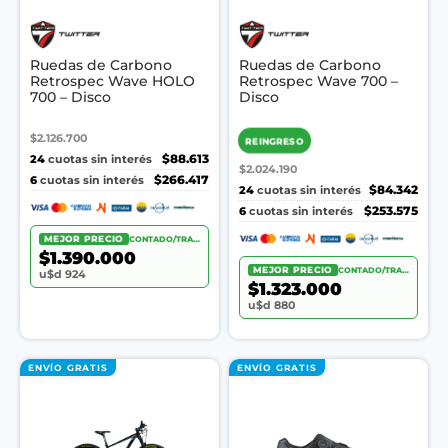
Ruedas de Carbono
Ruedas de Carbono
Retrospec Wave HOLO
Retrospec Wave 700 –
700 – Disco
Disco
$2.126.700
REINGRESO
24
$88.613
cuotas sin interés
$2.024.190
6
$266.417
cuotas sin interés
24
$84.342
cuotas sin interés
6
$253.575
cuotas sin interés
MEJOR PRECIO
CONTADO/TRANSF.
$1.390.000
MEJOR PRECIO
CONTADO/TRANSF.
u$d 924
$1.323.000
u$d 880
ENVÍO GRATIS
ENVÍO GRATIS