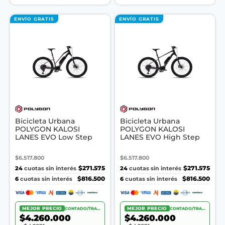
ENVÍO GRATIS
ENVÍO GRATIS
Bicicleta Urbana
Bicicleta Urbana
POLYGON KALOSI
POLYGON KALOSI
LANES EVO Low Step
LANES EVO High Step
$6.517.800
$6.517.800
24
$271.575
24
$271.575
cuotas sin interés
cuotas sin interés
6
$816.500
6
$816.500
cuotas sin interés
cuotas sin interés
MEJOR PRECIO
CONTADO/TRANSF.
MEJOR PRECIO
CONTADO/TRANSF.
$4.260.000
$4.260.000