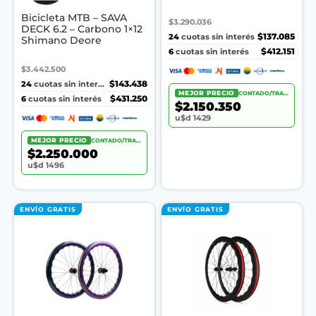
Bicicleta MTB – SAVA
$3.290.036
DECK 6.2 – Carbono 1×12
24
$137.085
cuotas sin interés
Shimano Deore
6
$412.151
cuotas sin interés
$3.442.500
24
$143.438
cuotas sin interés
MEJOR PRECIO
CONTADO/TRANSF.
6
$431.250
cuotas sin interés
$2.150.350
u$d 1429
MEJOR PRECIO
CONTADO/TRANSF.
$2.250.000
u$d 1496
ENVÍO GRATIS
ENVÍO GRATIS