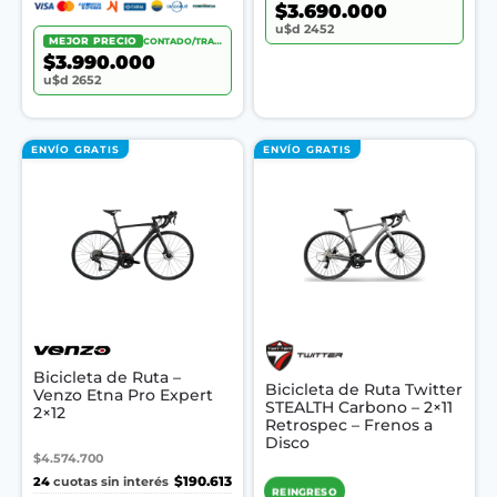
$3.690.000
u$d 2452
MEJOR PRECIO
CONTADO/TRANSF.
$3.990.000
u$d 2652
ENVÍO GRATIS
ENVÍO GRATIS
Bicicleta de Ruta –
Bicicleta de Ruta Twitter
Venzo Etna Pro Expert
STEALTH Carbono – 2×11
2×12
Retrospec – Frenos a
Disco
$4.574.700
24
$190.613
cuotas sin interés
REINGRESO