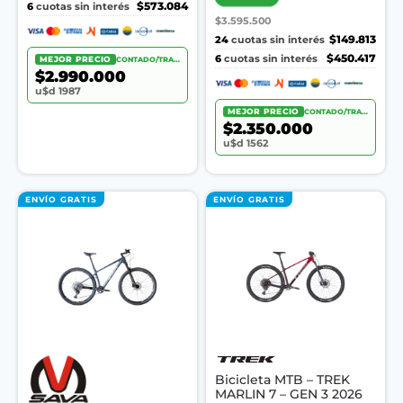
6
$573.084
cuotas sin interés
$3.595.500
24
$149.813
cuotas sin interés
6
$450.417
cuotas sin interés
MEJOR PRECIO
CONTADO/TRANSF.
$2.990.000
u$d 1987
MEJOR PRECIO
CONTADO/TRANSF.
$2.350.000
u$d 1562
ENVÍO GRATIS
ENVÍO GRATIS
Bicicleta MTB – TREK
MARLIN 7 – GEN 3 2026