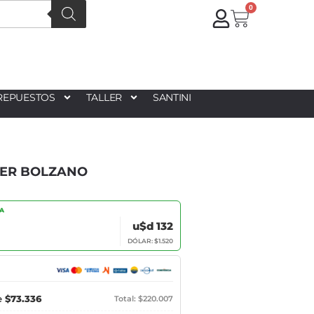
0
REPUESTOS
TALLER
SANTINI
IER BOLZANO
IA
u$d 132
DÓLAR: $1.520
e
$73.336
Total: $220.007