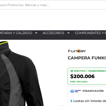
NTARIA Y CALZADO
ACCESORIOS
COMPONENTES Y 
CAMPERA FUNK
EFECTIVO / TRANSFERENC
$200.006
DESC. APLICADO
FINANCIACIÓN
3
cuotas sin Interés d