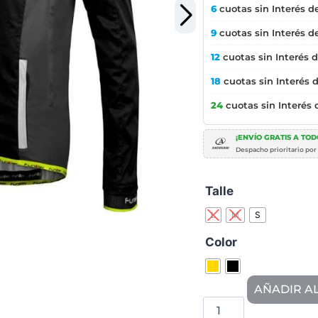
6
cuotas sin Interés d
9
cuotas sin Interés d
12
cuotas sin Interés 
18
cuotas sin Interés 
24
cuotas sin Interés
¡ENVÍO GRATIS A TODO
Despacho prioritario por
Talle
L
M
S
Color
AÑADIR A