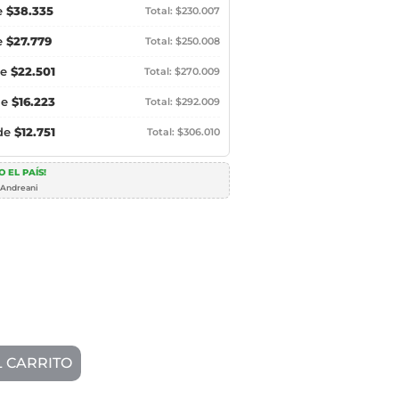
e
$38.335
Total: $230.007
e
$27.779
Total: $250.008
de
$22.501
Total: $270.009
de
$16.223
Total: $292.009
 de
$12.751
Total: $306.010
 EL PAÍS!
 Andreani
L CARRITO