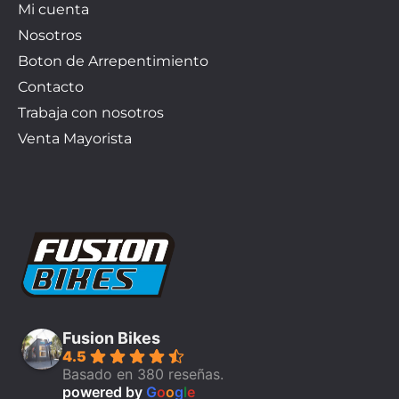
Mi cuenta
Nosotros
Boton de Arrepentimiento
Contacto
Trabaja con nosotros
Venta Mayorista
Fusion Bikes
4.5
Basado en 380 reseñas.
powered by
G
o
o
g
l
e