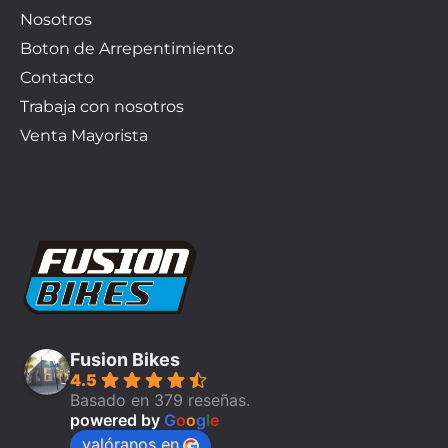
Nosotros
Boton de Arrepentimiento
Contacto
Trabaja con nosotros
Venta Mayorista
Fusion Bikes
4.5
Basado en 379 reseñas.
powered by
G
o
o
g
l
e
valóranos en