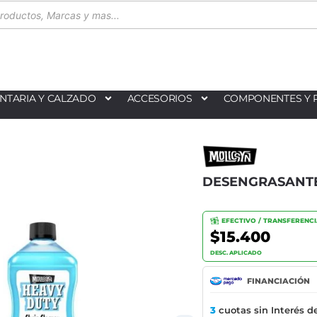
NTARIA Y CALZADO
ACCESORIOS
COMPONENTES Y 
DESENGRASANTE
EFECTIVO / TRANSFERENC
$15.400
DESC. APLICADO
FINANCIACIÓN
3
cuotas sin Interés d