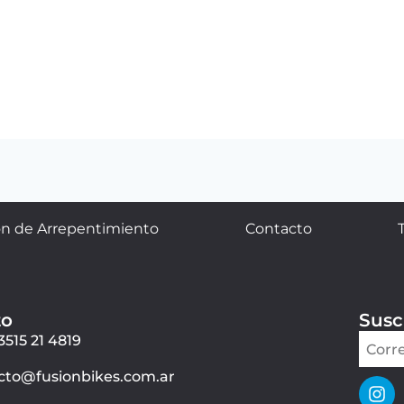
n de Arrepentimiento
Contacto
to
Susc
3515 21 4819
cto@fusionbikes.com.ar