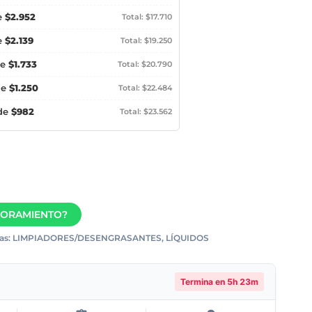
e
$2.952
Total: $17.710
e
$2.139
Total: $19.250
de
$1.733
Total: $20.790
de
$1.250
Total: $22.484
 de
$982
Total: $23.562
SORAMIENTO?
as:
LIMPIADORES/DESENGRASANTES
,
LÍQUIDOS
Termina en
5h 23m