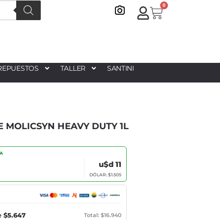
0
REPUESTOS
TALLER
SANTINI
 MOLICSYN HEAVY DUTY 1L
IA
u$d 11
DÓLAR: $1.505
e
$5.647
Total: $16.940