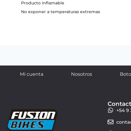
Producto inflamable
No exponer a temperaturas extremas
Mi cuenta
Nosotros
Boto
Contac
+54 9 
conta