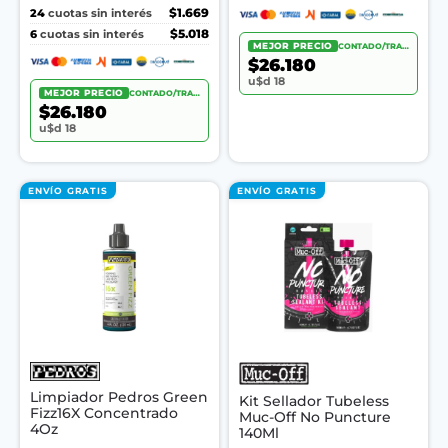
24
$1.669
cuotas sin interés
6
$5.018
cuotas sin interés
MEJOR PRECIO
CONTADO/TRANSF.
$26.180
u$d 18
MEJOR PRECIO
CONTADO/TRANSF.
$26.180
u$d 18
ENVÍO GRATIS
ENVÍO GRATIS
Limpiador Pedros Green
Kit Sellador Tubeless
Fizz16X Concentrado
Muc-Off No Puncture
4Oz
140Ml