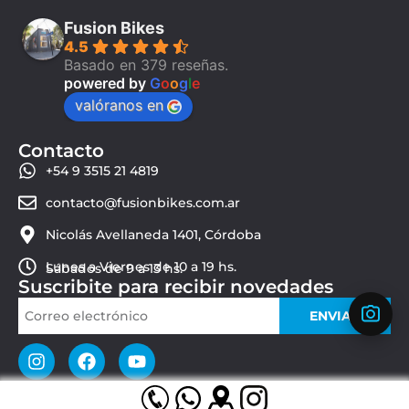
Fusion Bikes
4.5
Basado en 379 reseñas.
powered by
G
o
o
g
l
e
valóranos en
Contacto
+54 9 3515 21 4819
contacto@fusionbikes.com.ar
Nicolás Avellaneda 1401, Córdoba
Lunes a Viernes de 10 a 19 hs.
Sábados de 9 a 13 hs.
Suscribite para recibir novedades
ENVIAR
© 2026 Fusion Bikes