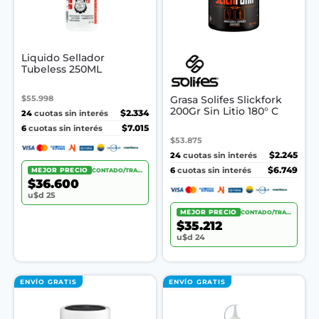
Liquido Sellador
Tubeless 250ML
$55.998
Grasa Solifes Slickfork
200Gr Sin Litio 180° C
24
$2.334
cuotas sin interés
6
$7.015
cuotas sin interés
$53.875
24
$2.245
cuotas sin interés
6
$6.749
cuotas sin interés
MEJOR PRECIO
CONTADO/TRANSF.
$36.600
u$d 25
MEJOR PRECIO
CONTADO/TRANSF.
$35.212
u$d 24
ENVÍO GRATIS
ENVÍO GRATIS