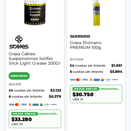
Grasa Shimano
PREMIUM 100g
Grasa Cables
Suspensiones Solifes
$47.048
Slick Light Grease 200Gr
24
$1.961
cuotas sin interés
6
$5.894
cuotas sin interés
REINGRESO
$50.919
MEJOR PRECIO
CONTADO/TRANSF.
24
$2.122
cuotas sin interés
$30.750
6
$6.379
cuotas sin interés
u$d 21
MEJOR PRECIO
CONTADO/TRANSF.
$33.280
u$d 23