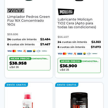
Limpiador Pedros Green
Lubricante Molicsyn
Fizz 16X Concentrado
TiO2 Cera (Apto para
16Oz
todas las condiciones)
$59.606
$56.457
24
$2.484
cuotas sin interés
24
$2.353
cuotas sin interés
6
$7.467
cuotas sin interés
6
$7.073
cuotas sin interés
MEJOR PRECIO
CONTADO/TRANSF.
MEJOR PRECIO
CONTADO/TRANSF.
$38.958
$36.900
u$d 26
u$d 25
ENVÍO GRATIS
ENVÍO GRATIS