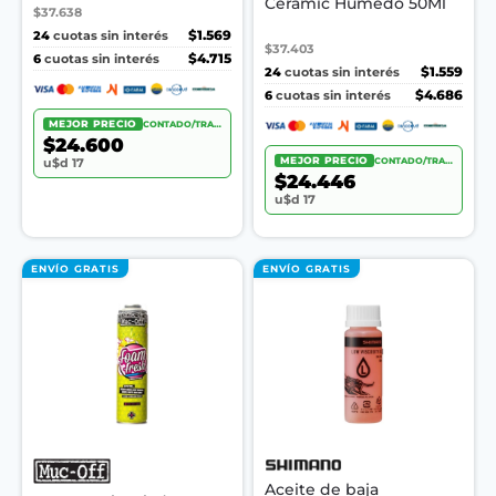
Ceramic Húmedo 50Ml
$37.638
24
$1.569
cuotas sin interés
$37.403
6
$4.715
cuotas sin interés
24
$1.559
cuotas sin interés
6
$4.686
cuotas sin interés
MEJOR PRECIO
CONTADO/TRANSF.
$24.600
MEJOR PRECIO
CONTADO/TRANSF.
u$d 17
$24.446
u$d 17
ENVÍO GRATIS
ENVÍO GRATIS
Aceite de baja