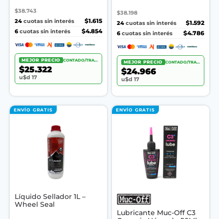
$38.743
$38.198
24
$1.615
cuotas sin interés
24
$1.592
cuotas sin interés
6
$4.854
cuotas sin interés
6
$4.786
cuotas sin interés
MEJOR PRECIO
CONTADO/TRANSF.
MEJOR PRECIO
CONTADO/TRANSF.
$25.322
$24.966
u$d 17
u$d 17
ENVÍO GRATIS
ENVÍO GRATIS
Líquido Sellador 1L –
Wheel Seal
Lubricante Muc-Off C3