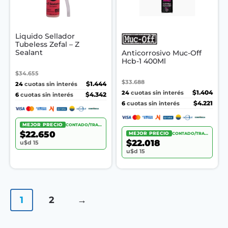
Liquido Sellador
Tubeless Zefal – Z
Sealant
Anticorrosivo Muc-Off
Hcb-1 400Ml
$34.655
$33.688
24
$1.444
cuotas sin interés
24
$1.404
cuotas sin interés
6
$4.342
cuotas sin interés
6
$4.221
cuotas sin interés
MEJOR PRECIO
CONTADO/TRANSF.
$22.650
MEJOR PRECIO
CONTADO/TRANSF.
$22.018
u$d 15
u$d 15
1
2
→