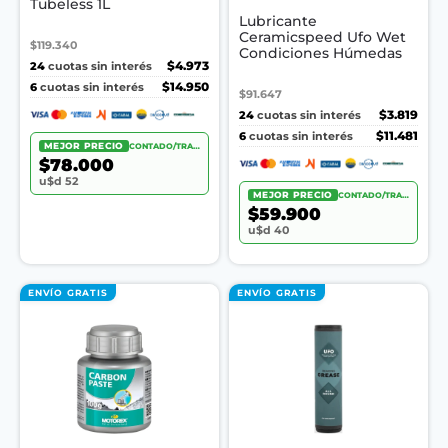
Tubeless 1L
Lubricante
Ceramicspeed Ufo Wet
$119.340
Condiciones Húmedas
24
$4.973
cuotas sin interés
6
$14.950
cuotas sin interés
$91.647
24
$3.819
cuotas sin interés
6
$11.481
cuotas sin interés
MEJOR PRECIO
CONTADO/TRANSF.
$78.000
u$d 52
MEJOR PRECIO
CONTADO/TRANSF.
$59.900
u$d 40
ENVÍO GRATIS
ENVÍO GRATIS