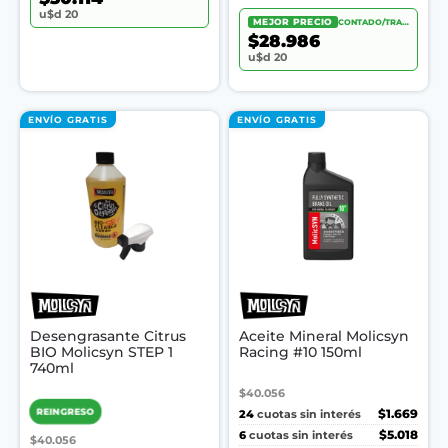
u$d 20
MEJOR PRECIO
CONTADO/TRANSF.
$28.986
u$d 20
ENVÍO GRATIS
ENVÍO GRATIS
Desengrasante Citrus
Aceite Mineral Molicsyn
BIO Molicsyn STEP 1
Racing #10 150ml
740ml
$40.056
REINGRESO
24
$1.669
cuotas sin interés
6
$5.018
cuotas sin interés
$40.056