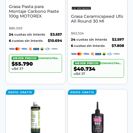
Grasa Pasta para
Montaje Carbono Paste
100g MOTOREX
Grasa Ceramicspeed Ufo
All Round 30 Ml
$85.359
$62.324
24
$3.557
cuotas sin interés
24
$2.597
cuotas sin interés
6
$10.694
cuotas sin interés
6
$7.808
cuotas sin interés
MEJOR PRECIO
CONTADO/TRANSF.
$55.790
MEJOR PRECIO
CONTADO/TRANSF.
$40.734
u$d 37
u$d 27
ENVÍO GRATIS
ENVÍO GRATIS