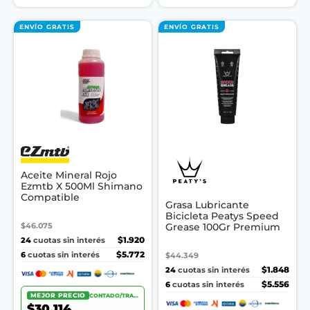
ENVÍO GRATIS
ENVÍO GRATIS
Aceite Mineral Rojo
Ezmtb X 500Ml Shimano
Compatible
Grasa Lubricante
Bicicleta Peatys Speed
$46.075
Grease 100Gr Premium
24
$1.920
cuotas sin interés
6
$5.772
cuotas sin interés
$44.349
24
$1.848
cuotas sin interés
6
$5.556
cuotas sin interés
MEJOR PRECIO
CONTADO/TRANSF.
$30.114