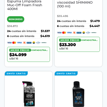
Espuma Limpiadora
viscosidad SHIMANO
Muc-Off Foam Fresh
(100 ml)
400Ml
$35.496
REINGRESO
24
$1.479
cuotas sin interés
6
$4.447
$36.872
cuotas sin interés
24
$1.537
cuotas sin interés
6
$4.619
cuotas sin interés
MEJOR PRECIO
CONTADO/TRANSF.
$23.200
u$d 16
MEJOR PRECIO
CONTADO/TRANSF.
$24.099
u$d 16
ENVÍO GRATIS
ENVÍO GRATIS