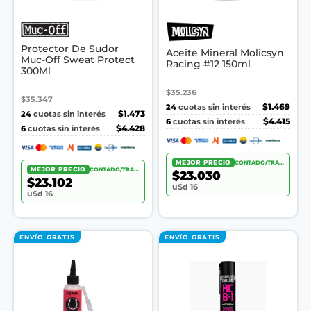
Protector De Sudor
Aceite Mineral Molicsyn
Muc-Off Sweat Protect
Racing #12 150ml
300Ml
$35.236
$35.347
24
$1.469
cuotas sin interés
24
$1.473
cuotas sin interés
6
$4.415
cuotas sin interés
6
$4.428
cuotas sin interés
MEJOR PRECIO
CONTADO/TRANSF.
MEJOR PRECIO
CONTADO/TRANSF.
$23.030
$23.102
u$d 16
u$d 16
ENVÍO GRATIS
ENVÍO GRATIS