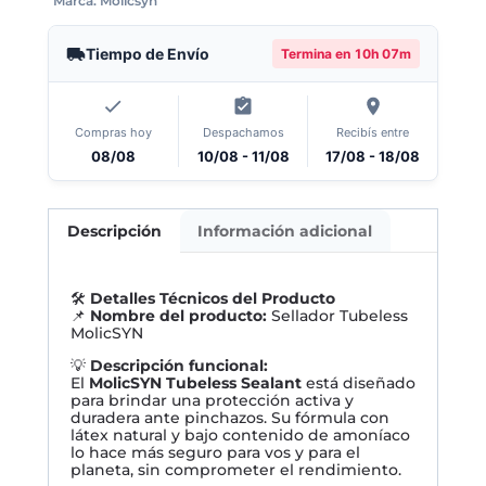
Marca:
Molicsyn
Tiempo de Envío
Termina en
10h 07m
Compras hoy
Despachamos
Recibís entre
08/08
10/08 - 11/08
17/08 - 18/08
Descripción
Información adicional
🛠️
Detalles Técnicos del Producto
📌
Nombre del producto:
Sellador Tubeless
MolicSYN
💡
Descripción funcional:
El
MolicSYN Tubeless Sealant
está diseñado
para brindar una protección activa y
duradera ante pinchazos. Su fórmula con
látex natural y bajo contenido de amoníaco
lo hace más seguro para vos y para el
planeta, sin comprometer el rendimiento.