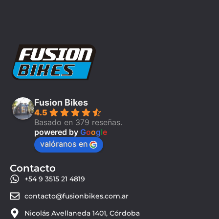
Fusion Bikes
4.5
Basado en 379 reseñas.
powered by
G
o
o
g
l
e
valóranos en
Contacto
+54 9 3515 21 4819
contacto@fusionbikes.com.ar
Nicolás Avellaneda 1401, Córdoba