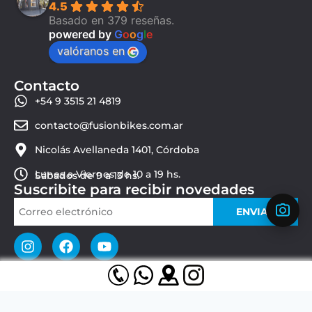
4.5
Basado en 379 reseñas.
powered by
G
o
o
g
l
e
valóranos en
Contacto
+54 9 3515 21 4819
contacto@fusionbikes.com.ar
Nicolás Avellaneda 1401, Córdoba
Lunes a Viernes de 10 a 19 hs.
Sábados de 9 a 13 hs.
Suscribite para recibir novedades
ENVIAR
© 2026 Fusion Bikes