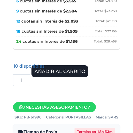
6
cuotas sin Interés de
$3.565
Total: $21.390
9
cuotas sin Interés de
$2.584
Total: $23.250
12
cuotas sin Interés de
$2.093
Total: $25.110
18
cuotas sin Interés de
$1.509
Total: $27.156
24
cuotas sin Interés de
$1.186
Total: $28.458
10 disponibles
AÑADIR AL CARRITO
¿NECESITÁS ASESORAMIENTO?
SKU:
FB-61996
Categoría:
PORTASILLAS
Marca:
SARS
Tiempo de Envío
Termina en
18h 53m