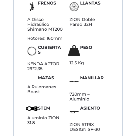
FRENOS
LLANTAS
A Disco
ZION Doble
Hidraúlico
Pared 32H
Shimano MT200
Rotores: 160mm
CUBIERTA
PESO
S
12,5 Kg
KENDA APTOR
29*2,35
MAZAS
MANILLAR
A Rulemanes
Boost
720mm –
Aluminio
STEM
ASIENTO
Aluminio ZION
31.8
ZION STRIX
DESIGN SF-30