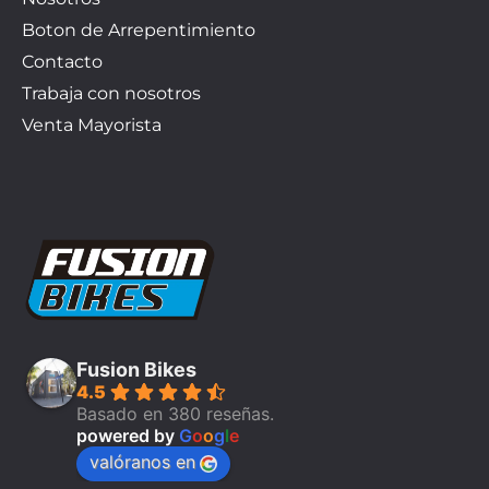
Boton de Arrepentimiento
Contacto
Trabaja con nosotros
Venta Mayorista
Fusion Bikes
4.5
Basado en 380 reseñas.
powered by
G
o
o
g
l
e
valóranos en