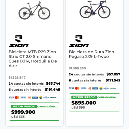
Bicicleta MTB R29 Zion
Bicicleta de Ruta Zion
Strix GT 2.0 Shimano
Pegaso 2X9 L-Twoo
Cues 1X11v, Horquilla De
Aire
$1.369.350
24
$57.057
cuotas sin interés
$1.529.847
6
$171.542
cuotas sin interés
24
$63.744
cuotas sin interés
6
$191.648
cuotas sin interés
MEJOR PRECIO
CONTADO/TRANSF.
$895.000
MEJOR PRECIO
CONTADO/TRANSF.
u$d 595
$999.900
u$d 665