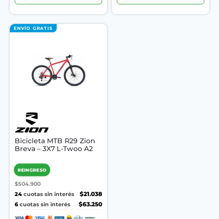
ENVÍO GRATIS
Bicicleta MTB R29 Zion
Breva – 3X7 L-Twoo A2
REINGRESO
$504.900
24
$21.038
cuotas sin interés
6
$63.250
cuotas sin interés