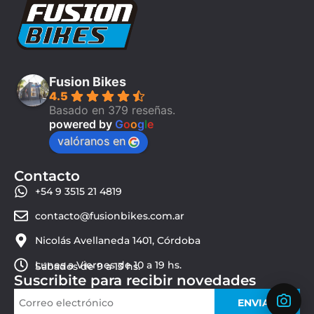
Fusion Bikes
4.5
Basado en 379 reseñas.
powered by
G
o
o
g
l
e
valóranos en
Contacto
+54 9 3515 21 4819
contacto@fusionbikes.com.ar
Nicolás Avellaneda 1401, Córdoba
Lunes a Viernes de 10 a 19 hs.
Sábados de 9 a 13 hs.
Suscribite para recibir novedades
ENVIAR