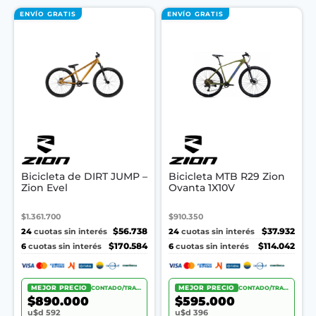
ENVÍO GRATIS
ENVÍO GRATIS
Bicicleta de DIRT JUMP –
Bicicleta MTB R29 Zion
Zion Evel
Ovanta 1X10V
$1.361.700
$910.350
24
$56.738
24
$37.932
cuotas sin interés
cuotas sin interés
6
$170.584
6
$114.042
cuotas sin interés
cuotas sin interés
MEJOR PRECIO
CONTADO/TRANSF.
MEJOR PRECIO
CONTADO/TRANSF.
$890.000
$595.000
u$d 592
u$d 396