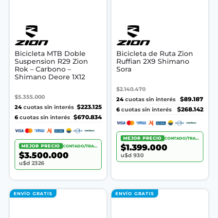
Bicicleta MTB Doble
Bicicleta de Ruta Zion
Suspension R29 Zion
Ruffian 2X9 Shimano
Rok – Carbono –
Sora
Shimano Deore 1X12
$2.140.470
$5.355.000
24
$89.187
cuotas sin interés
24
$223.125
cuotas sin interés
6
$268.142
cuotas sin interés
6
$670.834
cuotas sin interés
MEJOR PRECIO
CONTADO/TRANSF.
$1.399.000
MEJOR PRECIO
CONTADO/TRANSF.
$3.500.000
u$d 930
u$d 2326
ENVÍO GRATIS
ENVÍO GRATIS