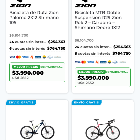
Bicicleta de Ruta Zion
Bicicleta MTB Doble
Palomo 2X12 Shimano
Suspension R29 Zion
105
Rok 2 – Carbono –
Shimano Deore 1X12
$6.104.700
$6.104.700
24
$254.363
cuotas sin interés
24
$254.363
cuotas sin interés
6
$764.750
cuotas sin interés
6
$764.750
cuotas sin interés
MEJOR PRECIO
CONTADO/TRANSF.
$3.990.000
MEJOR PRECIO
CONTADO/TRANSF.
$3.990.000
u$d 2652
u$d 2652
ENVÍO GRATIS
ENVÍO GRATIS