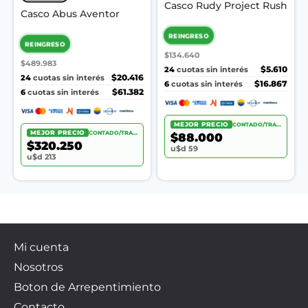
Casco Rudy Project Rush
Casco Abus Aventor
REINGRESO
REINGRESO
$134.640
$489.983
24
$5.610
cuotas sin interés
24
$20.416
cuotas sin interés
6
$16.867
cuotas sin interés
6
$61.382
cuotas sin interés
MEJOR PRECIO
CONTADO/TRANSF.
MEJOR PRECIO
CONTADO/TRANSF.
$88.000
$320.250
u$d 59
u$d 213
Mi cuenta
Nosotros
Boton de Arrepentimiento
Contacto