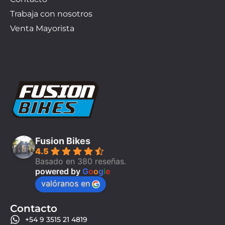
Trabaja con nosotros
Venta Mayorista
Fusion Bikes
4.5
Basado en 380 reseñas.
powered by
G
o
o
g
l
e
valóranos en
Contacto
+54 9 3515 21 4819