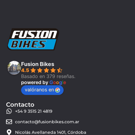
Fusion Bikes
4.5
Basado en 379 reseñas.
powered by
G
o
o
g
l
e
valóranos en
Contacto
+54 9 3515 21 4819
contacto@fusionbikes.com.ar
Nicolás Avellaneda 1401, Córdoba