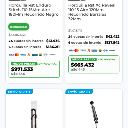
Horquilla Rst Enduro
Horquilla Rst Xc Reveal
Stitch 110-15Mm Aire
110-15 Aire 120Mm
180Mm Recorrido Negro
Recorrido Barrales
32Mm
REINGRESO
$1.018.111
$1.486.446
24
$42.422
cuotas sin interés
24
$61.936
cuotas sin interés
6
$127.542
cuotas sin interés
6
$186.211
cuotas sin interés
MEJOR PRECIO
CONTADO/TRANSF.
$665.432
MEJOR PRECIO
CONTADO/TRANSF.
$971.533
u$d 443
u$d 646
ENVÍO GRATIS
ENVÍO GRATIS