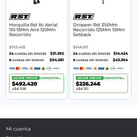
Horquilla Rst Xc Aerial
Dropper Rst 31,6Mm
110-15Mm Aire 120Mm
Recorrido 125Mm 10Mm
Recorrido
Setback
$753.403
$346.157
24
$31.392
24
$14.424
cuotas sin interés
cuotas sin interés
6
$94.381
6
$43.364
cuotas sin interés
cuotas sin interés
MEJOR PRECIO
CONTADO/TRANSF.
MEJOR PRECIO
CONTADO/TRANSF.
$492.420
$226.246
u$d 328
u$d 151
Mi cuenta