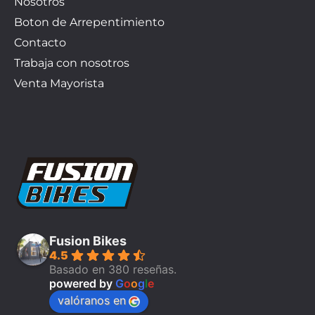
Nosotros
Boton de Arrepentimiento
Contacto
Trabaja con nosotros
Venta Mayorista
Fusion Bikes
4.5
Basado en 380 reseñas.
powered by
G
o
o
g
l
e
valóranos en