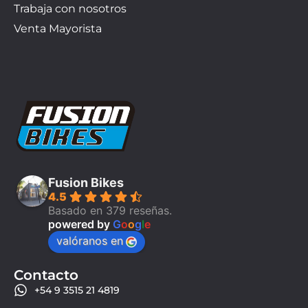
Trabaja con nosotros
Venta Mayorista
Fusion Bikes
4.5
Basado en 379 reseñas.
powered by
G
o
o
g
l
e
valóranos en
Contacto
+54 9 3515 21 4819