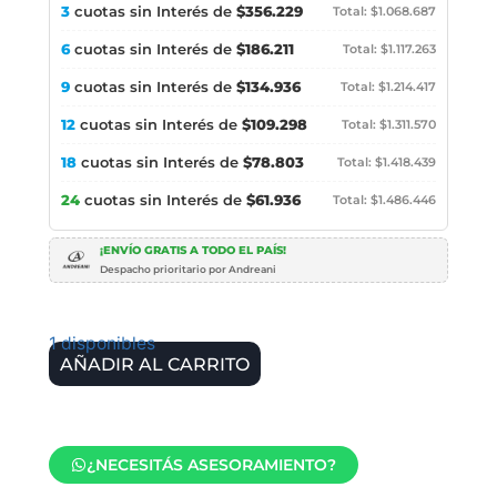
3
cuotas sin Interés de
$356.229
Total: $1.068.687
6
cuotas sin Interés de
$186.211
Total: $1.117.263
9
cuotas sin Interés de
$134.936
Total: $1.214.417
12
cuotas sin Interés de
$109.298
Total: $1.311.570
18
cuotas sin Interés de
$78.803
Total: $1.418.439
24
cuotas sin Interés de
$61.936
Total: $1.486.446
¡ENVÍO GRATIS A TODO EL PAÍS!
Despacho prioritario por Andreani
1 disponibles
AÑADIR AL CARRITO
¿NECESITÁS ASESORAMIENTO?