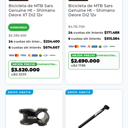
Bicicleta de MTB Sars
Bicicleta de MTB Sars
Genuine Ht – Shimano
Genuine Ht – Shimano
Deore XT Di2 12v
Deore Di2 12v
$4.115.700
REINGRESO
24
$171.488
cuotas sin interés
$5.385.600
6
$515.584
cuotas sin interés
24
$224.400
cuotas sin interés
6
$674.667
cuotas sin interés
MEJOR PRECIO
CONTADO/TRANSF.
$2.690.000
MEJOR PRECIO
CONTADO/TRANSF.
u$d 1788
$3.520.000
u$d 2339
ENVÍO GRATIS
ENVÍO GRATIS