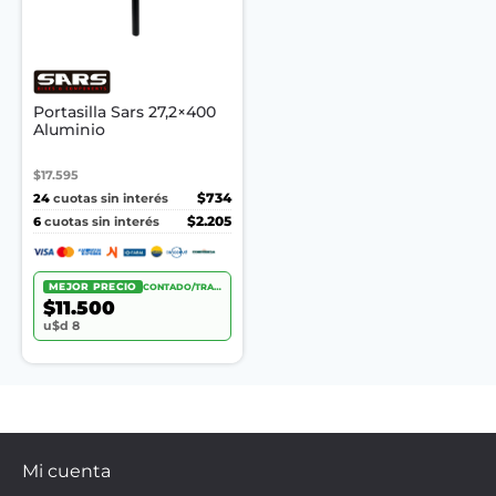
Portasilla Sars 27,2×400
Aluminio
$17.595
24
$734
cuotas sin interés
6
$2.205
cuotas sin interés
MEJOR PRECIO
CONTADO/TRANSF.
$11.500
u$d 8
Mi cuenta