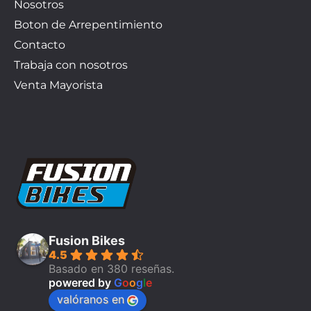
Nosotros
Boton de Arrepentimiento
Contacto
Trabaja con nosotros
Venta Mayorista
Fusion Bikes
4.5
Basado en 380 reseñas.
powered by
G
o
o
g
l
e
valóranos en