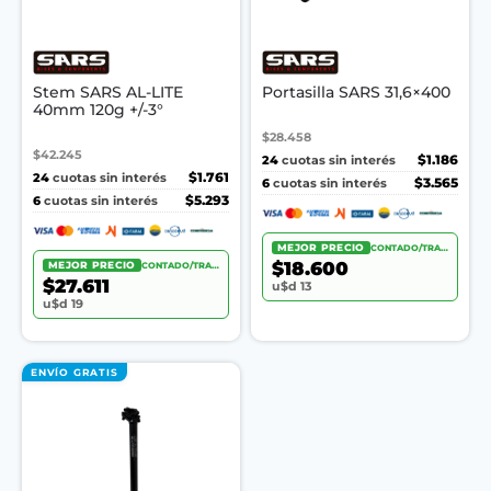
Stem SARS AL-LITE
Portasilla SARS 31,6×400
40mm 120g +/-3°
$28.458
$42.245
24
$1.186
cuotas sin interés
24
$1.761
cuotas sin interés
6
$3.565
cuotas sin interés
6
$5.293
cuotas sin interés
MEJOR PRECIO
CONTADO/TRANSF.
$18.600
MEJOR PRECIO
CONTADO/TRANSF.
$27.611
u$d 13
u$d 19
ENVÍO GRATIS