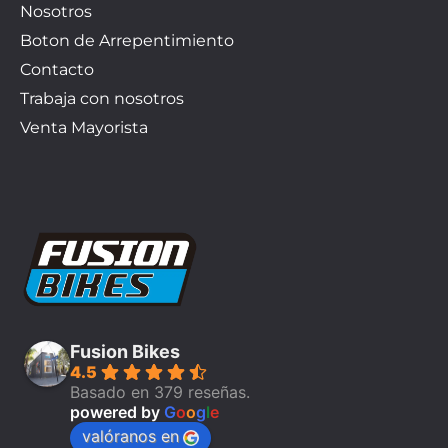
Nosotros
Boton de Arrepentimiento
Contacto
Trabaja con nosotros
Venta Mayorista
Fusion Bikes
4.5
Basado en 379 reseñas.
powered by
G
o
o
g
l
e
valóranos en