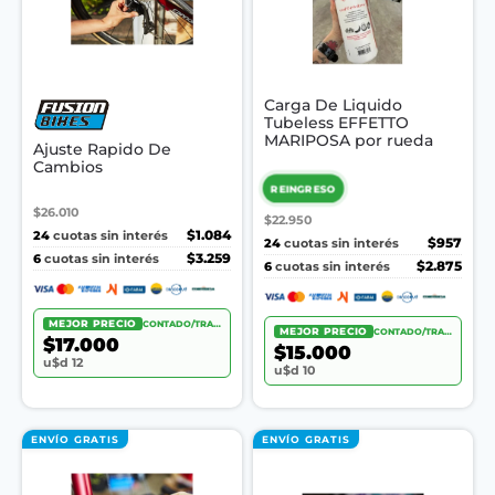
Carga De Liquido
Tubeless EFFETTO
MARIPOSA por rueda
Ajuste Rapido De
Cambios
REINGRESO
$26.010
$22.950
24
$1.084
cuotas sin interés
24
$957
cuotas sin interés
6
$3.259
cuotas sin interés
6
$2.875
cuotas sin interés
MEJOR PRECIO
CONTADO/TRANSF.
MEJOR PRECIO
CONTADO/TRANSF.
$17.000
$15.000
u$d 12
u$d 10
ENVÍO GRATIS
ENVÍO GRATIS