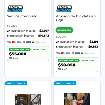
Service Completo
Armado de Bicicleta en
Caja
$84.150
REINGRESO
24
$3.507
cuotas sin interés
6
$10.542
cuotas sin interés
$76.577
24
$3.191
cuotas sin interés
6
$9.593
cuotas sin interés
MEJOR PRECIO
CONTADO/TRANSF.
$55.000
u$d 37
MEJOR PRECIO
CONTADO/TRANSF.
$50.050
u$d 34
ENVÍO GRATIS
ENVÍO GRATIS