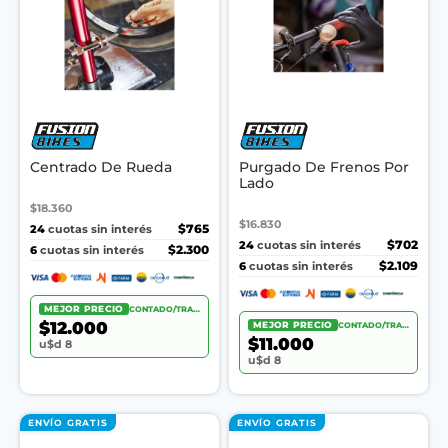
Centrado De Rueda
Purgado De Frenos Por
Lado
$18.360
$16.830
24
$765
cuotas sin interés
24
$702
cuotas sin interés
6
$2.300
cuotas sin interés
6
$2.109
cuotas sin interés
MEJOR PRECIO
CONTADO/TRANSF.
$12.000
MEJOR PRECIO
CONTADO/TRANSF.
$11.000
u$d 8
u$d 8
ENVÍO GRATIS
ENVÍO GRATIS