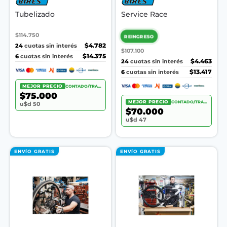
Tubelizado
Service Race
$114.750
REINGRESO
24
$4.782
cuotas sin interés
$107.100
6
$14.375
cuotas sin interés
24
$4.463
cuotas sin interés
6
$13.417
cuotas sin interés
MEJOR PRECIO
CONTADO/TRANSF.
$75.000
MEJOR PRECIO
CONTADO/TRANSF.
u$d 50
$70.000
u$d 47
ENVÍO GRATIS
ENVÍO GRATIS