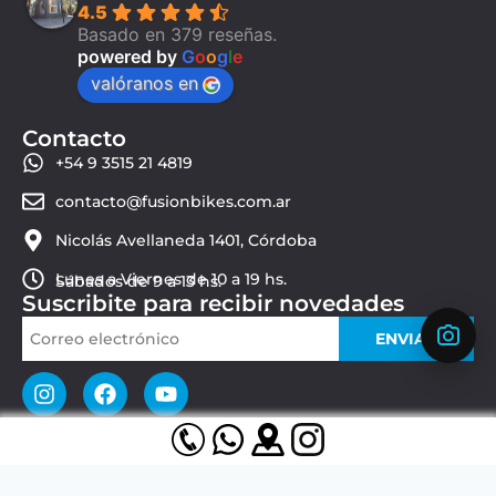
4.5
Basado en 379 reseñas.
powered by
G
o
o
g
l
e
valóranos en
Contacto
+54 9 3515 21 4819
contacto@fusionbikes.com.ar
Nicolás Avellaneda 1401, Córdoba
Lunes a Viernes de 10 a 19 hs.
Sábados de 9 a 13 hs.
Suscribite para recibir novedades
ENVIAR
© 2026 Fusion Bikes