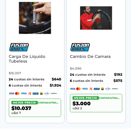
Carga De Liquido
Cambio De Camara
Tubeless
$4.590
$15.357
24
$192
cuotas sin interés
24
$640
cuotas sin interés
6
$575
cuotas sin interés
6
$1.924
cuotas sin interés
MEJOR PRECIO
CONTADO/TRANSF.
$3.000
MEJOR PRECIO
CONTADO/TRANSF.
$10.037
u$d 2
u$d 7