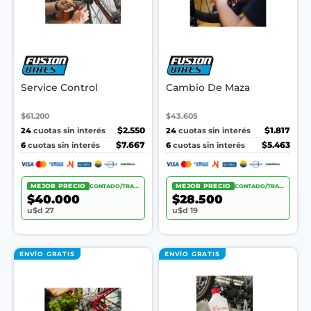
Service Control
Cambio De Maza
$61.200
$43.605
24
$2.550
24
$1.817
cuotas sin interés
cuotas sin interés
6
$7.667
6
$5.463
cuotas sin interés
cuotas sin interés
MEJOR PRECIO
CONTADO/TRANSF.
MEJOR PRECIO
CONTADO/TRANSF.
$40.000
$28.500
u$d 27
u$d 19
ENVÍO GRATIS
ENVÍO GRATIS