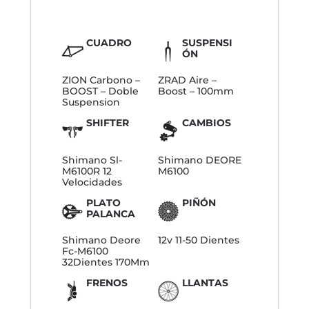
CUADRO
SUSPENSI
ÓN
ZION Carbono –
ZRAD Aire –
BOOST – Doble
Boost – 100mm
Suspension
SHIFTER
CAMBIOS
Shimano Sl-
Shimano DEORE
M6100R 12
M6100
Velocidades
PLATO
PIÑÓN
PALANCA
Shimano Deore
12v 11-50 Dientes
Fc-M6100
32Dientes 170Mm
FRENOS
LLANTAS