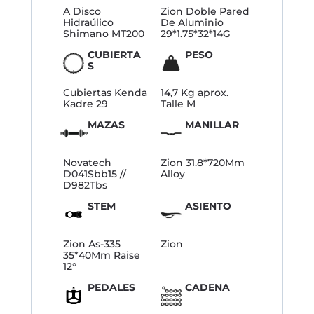
A Disco
Zion Doble Pared
Hidraúlico
De Aluminio
Shimano MT200
29*1.75*32*14G
CUBIERTA
PESO
S
Cubiertas Kenda
14,7 Kg aprox.
Kadre 29
Talle M
MAZAS
MANILLAR
Novatech
Zion 31.8*720Mm
D041Sbb15 //
Alloy
D982Tbs
STEM
ASIENTO
Zion As-335
Zion
35*40Mm Raise
12°
PEDALES
CADENA