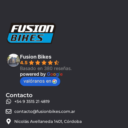
Fusion Bikes
4.5
Basado en 380 reseñas.
powered by
G
o
o
g
l
e
valóranos en
Contacto
+54 9 3515 21 4819
contacto@fusionbikes.com.ar
Nicolás Avellaneda 1401, Córdoba