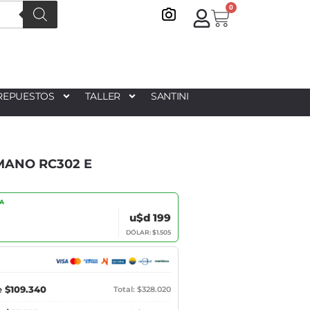
0
REPUESTOS
TALLER
SANTINI
MANO RC302 E
IA
u$d 199
DÓLAR: $1.505
e
$109.340
Total: $328.020