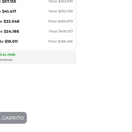
e
$57.155
Total: $342.930
e
$41.417
Total: $372.750
de
$33.548
Total: $402.570
de
$24.188
Total: $435.372
 de
$19.011
Total: $456.246
 EL PAÍS!
 Andreani
L CARRITO