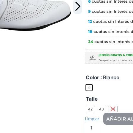
6
cuotas sin Interés d
9
cuotas sin Interés d
12
cuotas sin Interés 
18
cuotas sin Interés 
24
cuotas sin Interés
¡ENVÍO GRATIS A TODO
Despacho prioritario por
Color
: Blanco
Talle
42
43
44
AÑADIR A
Limpiar