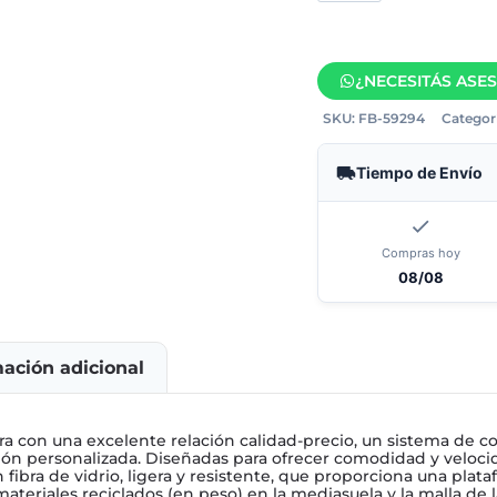
¿NECESITÁS ASE
SKU:
FB-59294
Categorí
Tiempo de Envío
Compras hoy
08/08
mación adicional
era con una excelente relación calidad-precio, un sistema de c
n personalizada. Diseñadas para ofrecer comodidad y velocid
 fibra de vidrio, ligera y resistente, que proporciona una plat
ateriales reciclados (en peso) en la mediasuela y la malla de l