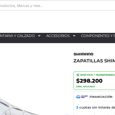
NTARIA Y CALZADO
ACCESORIOS
COMPONENTES Y 
ZAPATILLAS SHI
EFECTIVO / TRANSFERENC
$298.200
DESC. APLICADO
FINANCIACIÓN
3
cuotas sin Interés d