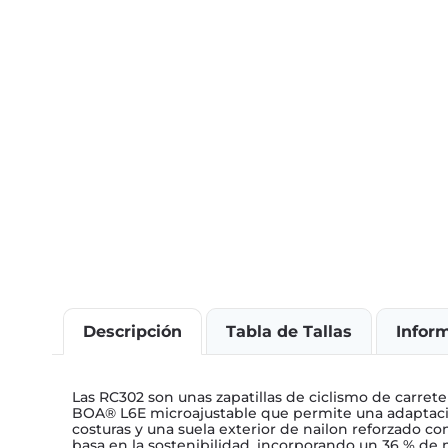
Descripción
Tabla de Tallas
Infor
Las RC302 son unas zapatillas de ciclismo de carret
BOA® L6E microajustable que permite una adaptació
costuras y una suela exterior de nailon reforzado con
basa en la sostenibilidad, incorporando un 36 % de m