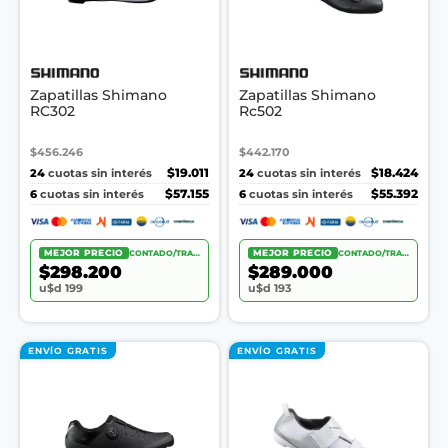
Zapatillas Shimano
Zapatillas Shimano
RC302
Rc502
$456.246
$442.170
24
$19.011
24
$18.424
cuotas sin interés
cuotas sin interés
6
$57.155
6
$55.392
cuotas sin interés
cuotas sin interés
MEJOR PRECIO
CONTADO/TRANSF.
MEJOR PRECIO
CONTADO/TRANSF.
$298.200
$289.000
u$d 199
u$d 193
ENVÍO GRATIS
ENVÍO GRATIS