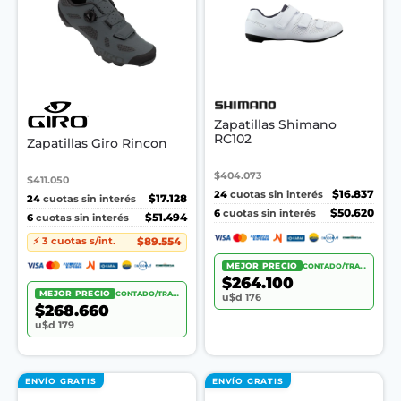
Zapatillas Shimano
RC102
Zapatillas Giro Rincon
$404.073
$411.050
24
$16.837
cuotas sin interés
24
$17.128
cuotas sin interés
6
$50.620
cuotas sin interés
6
$51.494
cuotas sin interés
$89.554
⚡ 3 cuotas s/int.
MEJOR PRECIO
CONTADO/TRANSF.
$264.100
MEJOR PRECIO
CONTADO/TRANSF.
u$d 176
$268.660
u$d 179
ENVÍO GRATIS
ENVÍO GRATIS