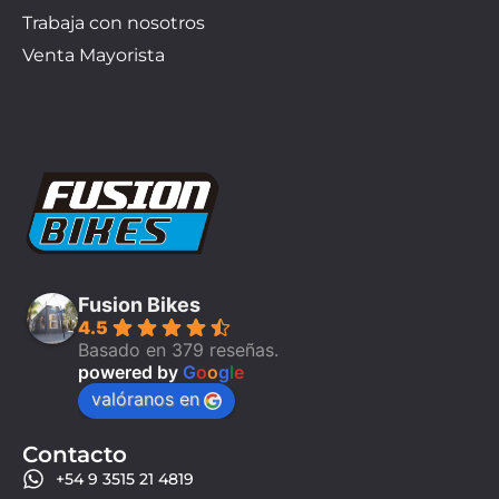
Trabaja con nosotros
Venta Mayorista
Fusion Bikes
4.5
Basado en 379 reseñas.
powered by
G
o
o
g
l
e
valóranos en
Contacto
+54 9 3515 21 4819