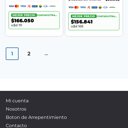
MEJOR PRECIO
CONTADO/TRANSF.
MEJOR PRECIO
CONTADO/TRANSF.
$166.050
$156.841
u$d 111
u$d 105
1
2
→
Mi cuenta
Nosotros
Boton de Arrepentimiento
Contacto