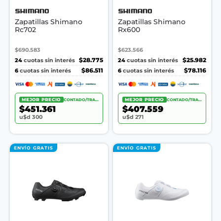
Zapatillas Shimano
Zapatillas Shimano
Rc702
Rx600
$690.583
$623.566
24
$28.775
24
$25.982
cuotas sin interés
cuotas sin interés
6
$86.511
6
$78.116
cuotas sin interés
cuotas sin interés
MEJOR PRECIO
CONTADO/TRANSF.
MEJOR PRECIO
CONTADO/TRANSF.
$451.361
$407.559
u$d 300
u$d 271
ENVÍO GRATIS
ENVÍO GRATIS