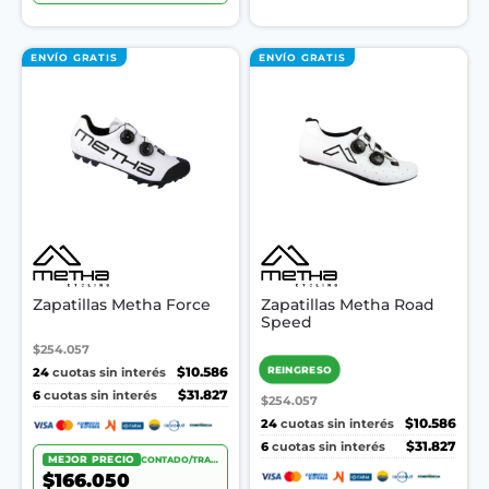
ENVÍO GRATIS
ENVÍO GRATIS
Zapatillas Metha Force
Zapatillas Metha Road
Speed
$254.057
REINGRESO
24
$10.586
cuotas sin interés
6
$31.827
cuotas sin interés
$254.057
24
$10.586
cuotas sin interés
6
$31.827
cuotas sin interés
MEJOR PRECIO
CONTADO/TRANSF.
$166.050