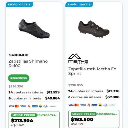
ENVÍO GRATIS
ENVÍO GRATIS
Zapatillas Shimano
Rc100
Zapatilla mtb Metha Fc
Sprint
REINGRESO
$296.055
$326.356
24
$12.336
cuotas sin interés
24
$13.599
cuotas sin interés
6
$37.088
cuotas sin interés
6
$40.884
cuotas sin interés
MEJOR PRECIO
CONTADO/TRANSF.
MEJOR PRECIO
CONTADO/TRANSF.
$193.500
$213.304
u$d 129
u$d 142