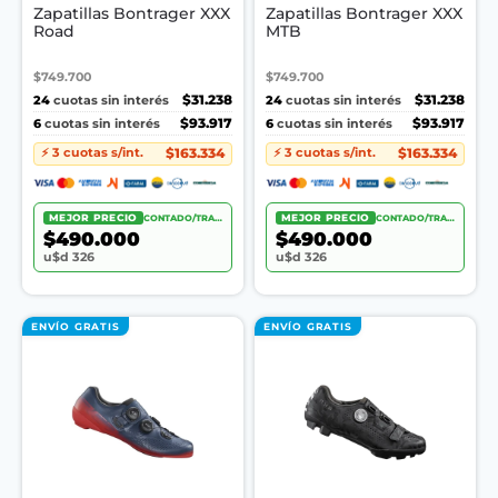
Zapatillas Bontrager XXX
Zapatillas Bontrager XXX
Road
MTB
$749.700
$749.700
24
$31.238
24
$31.238
cuotas sin interés
cuotas sin interés
6
$93.917
6
$93.917
cuotas sin interés
cuotas sin interés
$163.334
$163.334
⚡ 3 cuotas s/int.
⚡ 3 cuotas s/int.
MEJOR PRECIO
CONTADO/TRANSF.
MEJOR PRECIO
CONTADO/TRANSF.
$490.000
$490.000
u$d 326
u$d 326
ENVÍO GRATIS
ENVÍO GRATIS