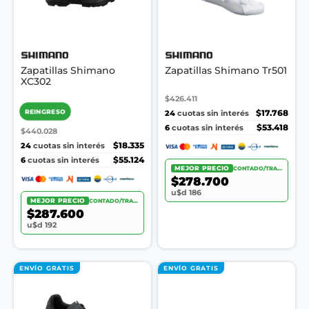
Zapatillas Shimano
Zapatillas Shimano Tr501
XC302
$426.411
REINGRESO
24
$17.768
cuotas sin interés
6
$53.418
cuotas sin interés
$440.028
24
$18.335
cuotas sin interés
6
$55.124
cuotas sin interés
MEJOR PRECIO
CONTADO/TRANSF.
$278.700
u$d 186
MEJOR PRECIO
CONTADO/TRANSF.
$287.600
u$d 192
ENVÍO GRATIS
ENVÍO GRATIS