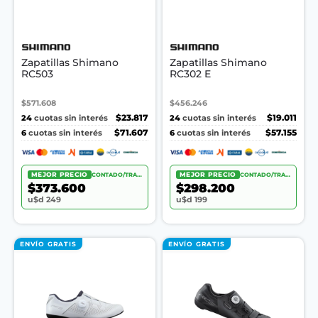
Zapatillas Shimano
Zapatillas Shimano
RC503
RC302 E
$571.608
$456.246
24
$23.817
24
$19.011
cuotas sin interés
cuotas sin interés
6
$71.607
6
$57.155
cuotas sin interés
cuotas sin interés
MEJOR PRECIO
CONTADO/TRANSF.
MEJOR PRECIO
CONTADO/TRANSF.
$373.600
$298.200
u$d 249
u$d 199
ENVÍO GRATIS
ENVÍO GRATIS