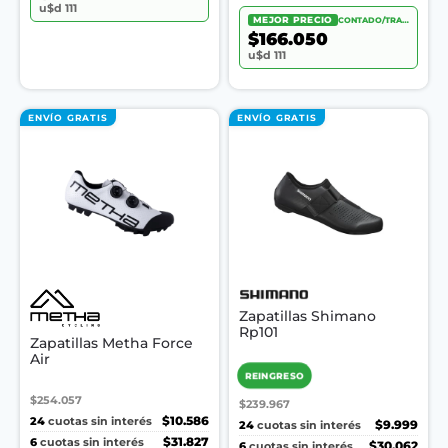
u$d 111
MEJOR PRECIO
CONTADO/TRANSF.
$166.050
u$d 111
ENVÍO GRATIS
ENVÍO GRATIS
Zapatillas Shimano
Rp101
Zapatillas Metha Force
Air
REINGRESO
$254.057
$239.967
24
$10.586
cuotas sin interés
24
$9.999
cuotas sin interés
6
$31.827
cuotas sin interés
6
$30.062
cuotas sin interés