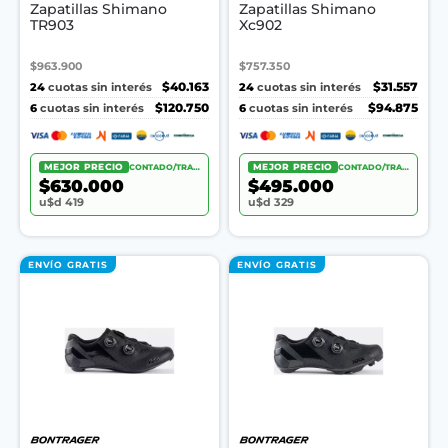
Zapatillas Shimano
Zapatillas Shimano
TR903
Xc902
$963.900
$757.350
24
$40.163
24
$31.557
cuotas sin interés
cuotas sin interés
6
$120.750
6
$94.875
cuotas sin interés
cuotas sin interés
MEJOR PRECIO
CONTADO/TRANSF.
MEJOR PRECIO
CONTADO/TRANSF.
$630.000
$495.000
u$d 419
u$d 329
ENVÍO GRATIS
ENVÍO GRATIS