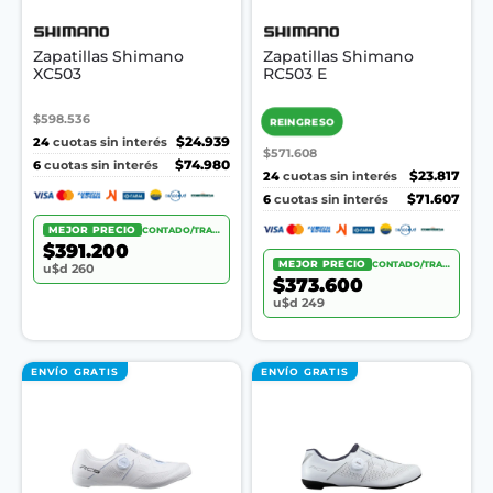
Zapatillas Shimano
Zapatillas Shimano
XC503
RC503 E
$598.536
REINGRESO
24
$24.939
cuotas sin interés
$571.608
6
$74.980
cuotas sin interés
24
$23.817
cuotas sin interés
6
$71.607
cuotas sin interés
MEJOR PRECIO
CONTADO/TRANSF.
$391.200
MEJOR PRECIO
CONTADO/TRANSF.
u$d 260
$373.600
u$d 249
ENVÍO GRATIS
ENVÍO GRATIS