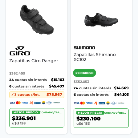
Zapatillas Shimano
XC102
Zapatillas Giro Ranger
REINGRESO
$362.459
24
$15.103
cuotas sin interés
$352.053
6
$45.407
cuotas sin interés
24
$14.669
cuotas sin interés
6
$44.103
$78.967
cuotas sin interés
⚡ 3 cuotas s/int.
MEJOR PRECIO
CONTADO/TRANSF.
MEJOR PRECIO
CONTADO/TRANSF.
$236.901
$230.100
u$d 158
u$d 153