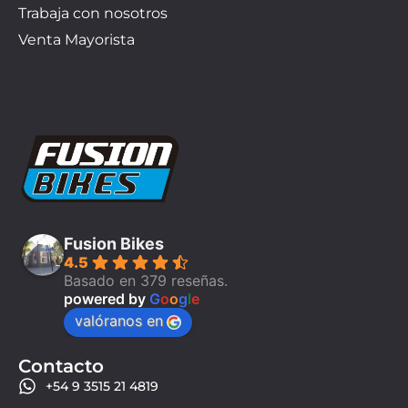
Trabaja con nosotros
Venta Mayorista
Fusion Bikes
4.5
Basado en 379 reseñas.
powered by
G
o
o
g
l
e
valóranos en
Contacto
+54 9 3515 21 4819