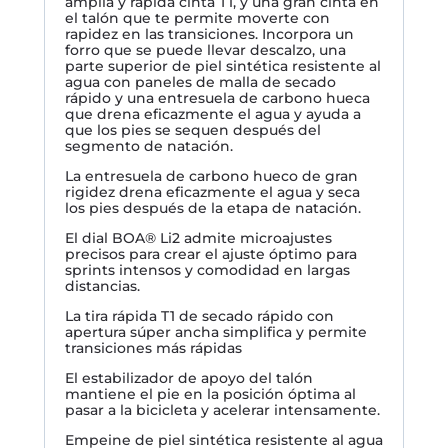
amplia y rápida cinta T1, y una gran cinta en
el talón que te permite moverte con
rapidez en las transiciones. Incorpora un
forro que se puede llevar descalzo, una
parte superior de piel sintética resistente al
agua con paneles de malla de secado
rápido y una entresuela de carbono hueca
que drena eficazmente el agua y ayuda a
que los pies se sequen después del
segmento de natación.
La entresuela de carbono hueco de gran
rigidez drena eficazmente el agua y seca
los pies después de la etapa de natación.
El dial BOA® Li2 admite microajustes
precisos para crear el ajuste óptimo para
sprints intensos y comodidad en largas
distancias.
La tira rápida T1 de secado rápido con
apertura súper ancha simplifica y permite
transiciones más rápidas
El estabilizador de apoyo del talón
mantiene el pie en la posición óptima al
pasar a la bicicleta y acelerar intensamente.
Empeine de piel sintética resistente al agua