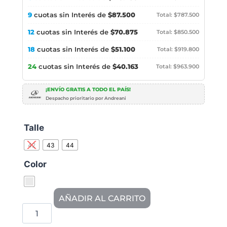
9
cuotas sin Interés de
$87.500
Total: $787.500
12
cuotas sin Interés de
$70.875
Total: $850.500
18
cuotas sin Interés de
$51.100
Total: $919.800
24
cuotas sin Interés de
$40.163
Total: $963.900
¡ENVÍO GRATIS A TODO EL PAÍS!
Despacho prioritario por Andreani
Talle
42
43
44
Color
AÑADIR AL CARRITO