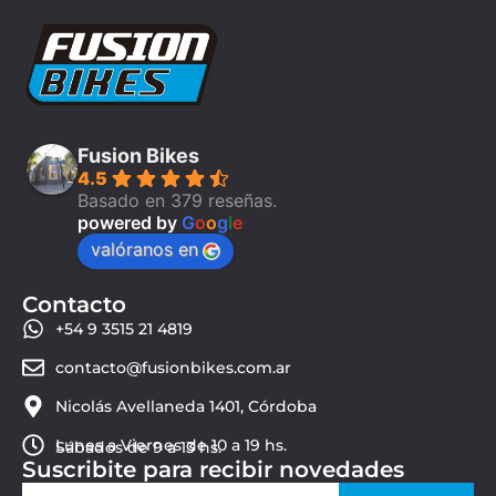
Fusion Bikes
4.5
Basado en 379 reseñas.
powered by
G
o
o
g
l
e
valóranos en
Contacto
+54 9 3515 21 4819
contacto@fusionbikes.com.ar
Nicolás Avellaneda 1401, Córdoba
Lunes a Viernes de 10 a 19 hs.
Sábados de 9 a 13 hs.
Suscribite para recibir novedades