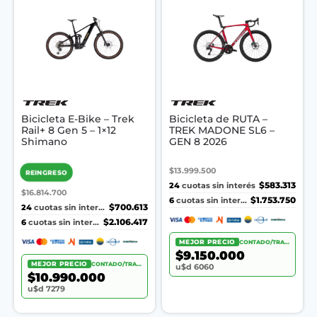
Bicicleta E-Bike – Trek
Bicicleta de RUTA –
Rail+ 8 Gen 5 – 1×12
TREK MADONE SL6 –
Shimano
GEN 8 2026
$13.999.500
REINGRESO
24
$583.313
cuotas sin interés
$16.814.700
6
$1.753.750
cuotas sin interés
24
$700.613
cuotas sin interés
6
$2.106.417
cuotas sin interés
MEJOR PRECIO
CONTADO/TRANSF.
$9.150.000
MEJOR PRECIO
CONTADO/TRANSF.
u$d 6060
$10.990.000
u$d 7279