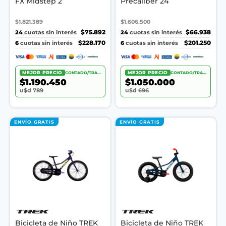
FX Midstep 2
Precaliber 24
$1.821.389
$1.606.500
24
$75.892
24
$66.938
cuotas sin interés
cuotas sin interés
6
$228.170
6
$201.250
cuotas sin interés
cuotas sin interés
MEJOR PRECIO
CONTADO/TRANSF.
MEJOR PRECIO
CONTADO/TRANSF.
$1.190.450
$1.050.000
u$d 789
u$d 696
ENVÍO GRATIS
ENVÍO GRATIS
Bicicleta de Niño TREK
Bicicleta de Niño TREK