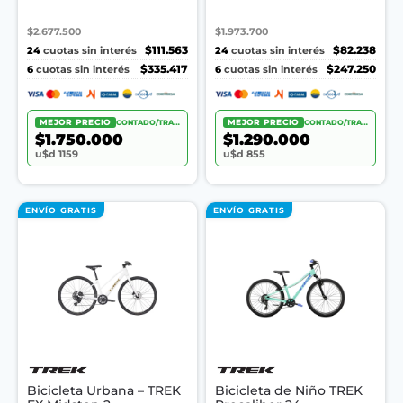
$2.677.500
$1.973.700
24
$111.563
24
$82.238
cuotas sin interés
cuotas sin interés
6
$335.417
6
$247.250
cuotas sin interés
cuotas sin interés
MEJOR PRECIO
CONTADO/TRANSF.
MEJOR PRECIO
CONTADO/TRANSF.
$1.750.000
$1.290.000
u$d 1159
u$d 855
ENVÍO GRATIS
ENVÍO GRATIS
Bicicleta Urbana – TREK
Bicicleta de Niño TREK