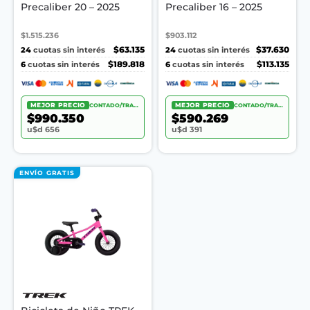
Precaliber 20 – 2025
Precaliber 16 – 2025
$1.515.236
$903.112
24
$63.135
24
$37.630
cuotas sin interés
cuotas sin interés
6
$189.818
6
$113.135
cuotas sin interés
cuotas sin interés
MEJOR PRECIO
CONTADO/TRANSF.
MEJOR PRECIO
CONTADO/TRANSF.
$990.350
$590.269
u$d 656
u$d 391
ENVÍO GRATIS