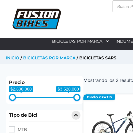
BICICLETAS POR MARCA
INDUME
INICIO
/
BICICLETAS POR MARCA
/ BICICLETAS SARS
Mostrando los 2 resul
Precio
$2.690.000
$3.520.000
ENVÍO GRATIS
Tipo de Bici
MTB