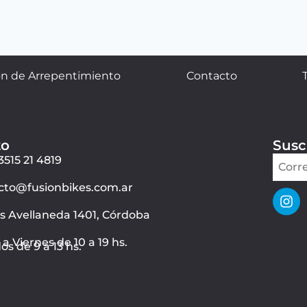
n de Arrepentimiento
Contacto
to
Susc
3515 21 4819
cto@fusionbikes.com.ar
ás Avellaneda 1401, Córdoba
a Viernes de 10 a 19 hs.
s de 9 a 13 hs.