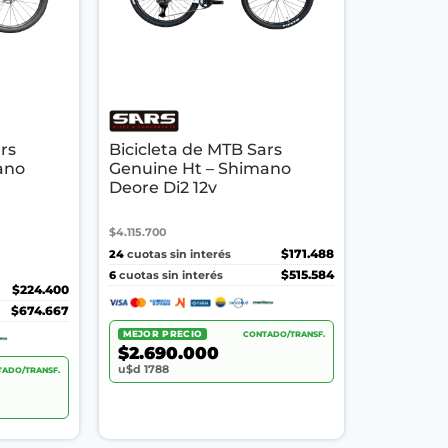
rs
Bicicleta de MTB Sars
ano
Genuine Ht – Shimano
Deore Di2 12v
$4.115.700
24
$171.488
cuotas sin interés
6
$515.584
cuotas sin interés
$224.400
$674.667
MEJOR PRECIO
CONTADO/TRANSF.
$2.690.000
u$d 1788
ADO/TRANSF.