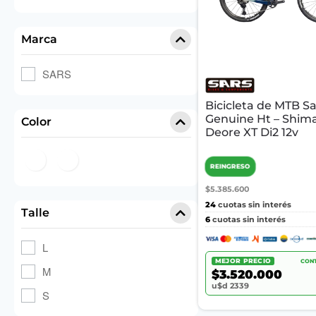
Marca
SARS
Bicicleta de MTB Sa
Genuine Ht – Shim
Color
Deore XT Di2 12v
REINGRESO
$5.385.600
24
cuotas sin interés
Talle
6
cuotas sin interés
L
MEJOR PRECIO
CONT
M
$3.520.000
u$d 2339
S