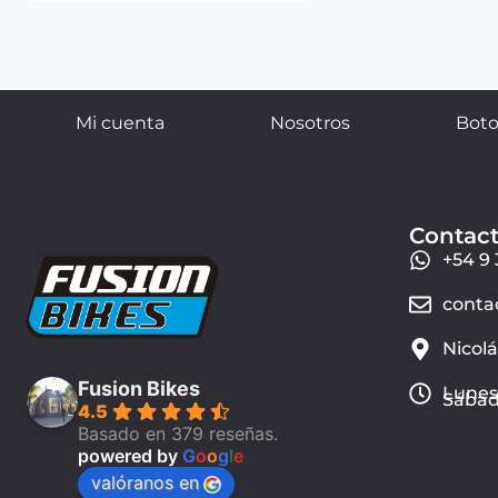
Mi cuenta
Nosotros
Boto
Contac
+54 9 
conta
Nicol
Fusion Bikes
Lunes 
Sábado
4.5
Basado en 379 reseñas.
powered by
G
o
o
g
l
e
valóranos en