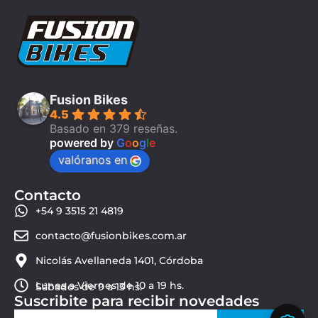
Fusion Bikes
4.5
Basado en 379 reseñas.
powered by
G
o
o
g
l
e
valóranos en
Contacto
+54 9 3515 21 4819
contacto@fusionbikes.com.ar
Nicolás Avellaneda 1401, Córdoba
Lunes a Viernes de 10 a 19 hs.
Sábados de 9 a 13 hs.
Suscribite para recibir novedades