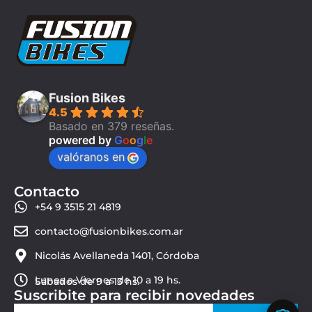
Fusion Bikes
4.5
Basado en 379 reseñas.
powered by
G
o
o
g
l
e
valóranos en
Contacto
+54 9 3515 21 4819
contacto@fusionbikes.com.ar
Nicolás Avellaneda 1401, Córdoba
Lunes a Viernes de 10 a 19 hs.
Sábados de 9 a 13 hs.
Suscribite para recibir novedades