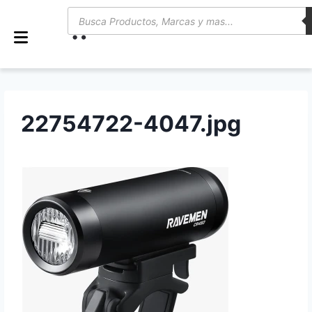
0
22754722-4047.jpg