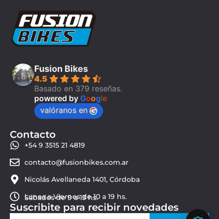
Fusion Bikes
4.5
Basado en 379 reseñas.
powered by
G
o
o
g
l
e
valóranos en
Contacto
+54 9 3515 21 4819
contacto@fusionbikes.com.ar
Nicolás Avellaneda 1401, Córdoba
Lunes a Viernes de 10 a 19 hs.
Sábados de 9 a 13 hs.
Suscribite para recibir novedades