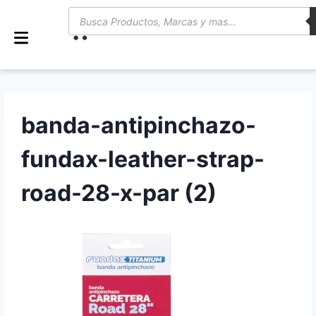
0
banda-antipinchazo-
fundax-leather-strap-
road-28-x-par (2)