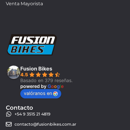
Venta Mayorista
Fusion Bikes
4.5
Basado en 379 reseñas.
powered by
G
o
o
g
l
e
valóranos en
Contacto
+54 9 3515 21 4819
contacto@fusionbikes.com.ar