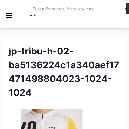
0
jp-tribu-h-02-
ba5136224c1a340aef17
471498804023-1024-
1024