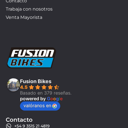
Contacto
Trabaja con nosotros
Venta Mayorista
Fusion Bikes
4.5
Basado en 379 reseñas.
powered by
G
o
o
g
l
e
valóranos en
Contacto
+54 9 3515 21 4819