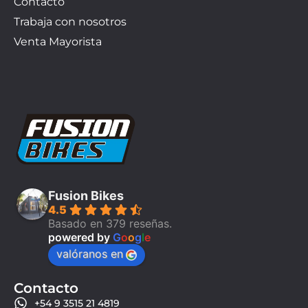
Contacto
Trabaja con nosotros
Venta Mayorista
Fusion Bikes
4.5
Basado en 379 reseñas.
powered by
G
o
o
g
l
e
valóranos en
Contacto
+54 9 3515 21 4819