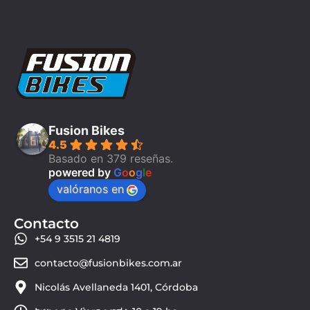
Fusion Bikes
4.5
Basado en 379 reseñas.
powered by
G
o
o
g
l
e
valóranos en
Contacto
+54 9 3515 21 4819
contacto@fusionbikes.com.ar
Nicolás Avellaneda 1401, Córdoba