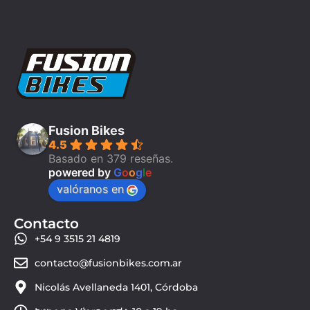
Fusion Bikes
4.5
Basado en 379 reseñas.
powered by
G
o
o
g
l
e
valóranos en
Contacto
+54 9 3515 21 4819
contacto@fusionbikes.com.ar
Nicolás Avellaneda 1401, Córdoba