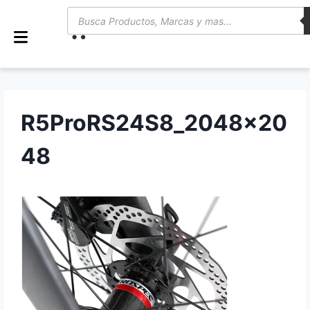
0
R5ProRS24S8_2048x20
48