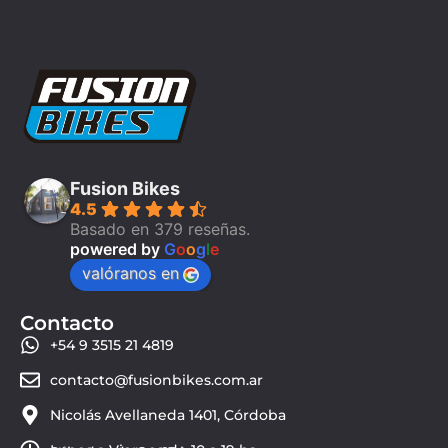
Fusion Bikes
4.5
Basado en 379 reseñas.
powered by
G
o
o
g
l
e
valóranos en
Contacto
+54 9 3515 21 4819
contacto@fusionbikes.com.ar
Nicolás Avellaneda 1401, Córdoba