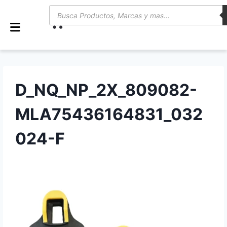
0
D_NQ_NP_2X_809082-
MLA75436164831_032
024-F