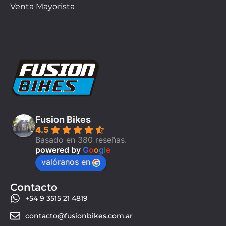
Venta Mayorista
Fusion Bikes
4.5
Basado en 380 reseñas.
powered by
G
o
o
g
l
e
valóranos en
Contacto
+54 9 3515 21 4819
contacto@fusionbikes.com.ar