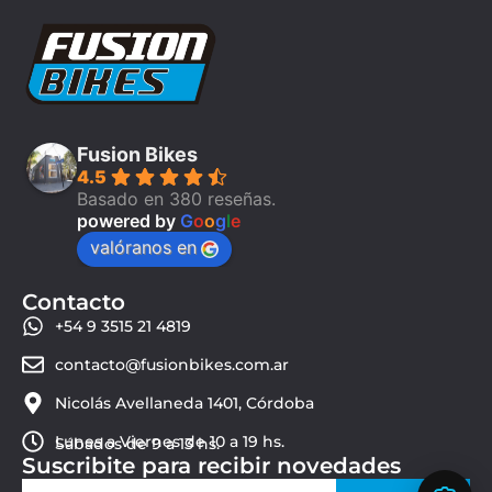
Fusion Bikes
4.5
Basado en 380 reseñas.
powered by
G
o
o
g
l
e
valóranos en
Contacto
+54 9 3515 21 4819
contacto@fusionbikes.com.ar
Nicolás Avellaneda 1401, Córdoba
Lunes a Viernes de 10 a 19 hs.
Sábados de 9 a 13 hs.
Suscribite para recibir novedades