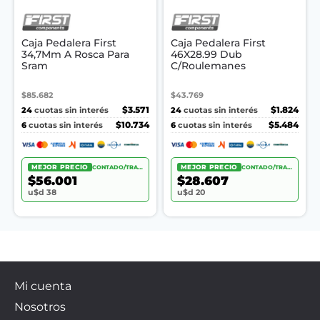
Caja Pedalera First
Caja Pedalera First
34,7Mm A Rosca Para
46X28.99 Dub
Sram
C/Roulemanes
$85.682
$43.769
24
$3.571
24
$1.824
cuotas sin interés
cuotas sin interés
6
$10.734
6
$5.484
cuotas sin interés
cuotas sin interés
MEJOR PRECIO
CONTADO/TRANSF.
MEJOR PRECIO
CONTADO/TRANSF.
$56.001
$28.607
u$d 38
u$d 20
Mi cuenta
Nosotros