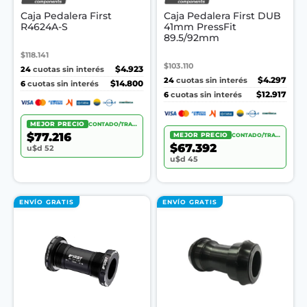
Caja Pedalera First
Caja Pedalera First DUB
R4624A-S
41mm PressFit
89.5/92mm
$118.141
$103.110
24
$4.923
cuotas sin interés
24
$4.297
cuotas sin interés
6
$14.800
cuotas sin interés
6
$12.917
cuotas sin interés
MEJOR PRECIO
CONTADO/TRANSF.
$77.216
MEJOR PRECIO
CONTADO/TRANSF.
$67.392
u$d 52
u$d 45
ENVÍO GRATIS
ENVÍO GRATIS