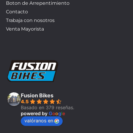
Boton de Arrepentimiento
Contacto
Trabaja con nosotros
Venta Mayorista
Fusion Bikes
4.5
Basado en 379 reseñas.
powered by
G
o
o
g
l
e
valóranos en